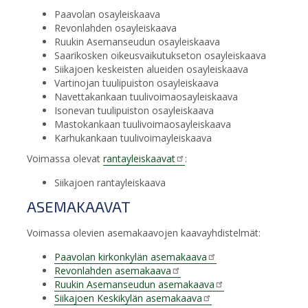
Paavolan osayleiskaava
Revonlahden osayleiskaava
Ruukin Asemanseudun osayleiskaava
Saarikosken oikeusvaikutukseton osayleiskaava
Siikajoen keskeisten alueiden osayleiskaava
Vartinojan tuulipuiston osayleiskaava
Navettakankaan tuulivoimaosayleiskaava
Isonevan tuulipuiston osayleiskaava
Mastokankaan tuulivoimaosayleiskaava
Karhukankaan tuulivoimayleiskaava
Voimassa olevat
rantayleiskaavat
:
Siikajoen rantayleiskaava
ASEMAKAAVAT
Voimassa olevien asemakaavojen kaavayhdistelmät:
Paavolan kirkonkylän asemakaava
Revonlahden asemakaava
Ruukin Asemanseudun asemakaava
Siikajoen Keskikylän asemakaava