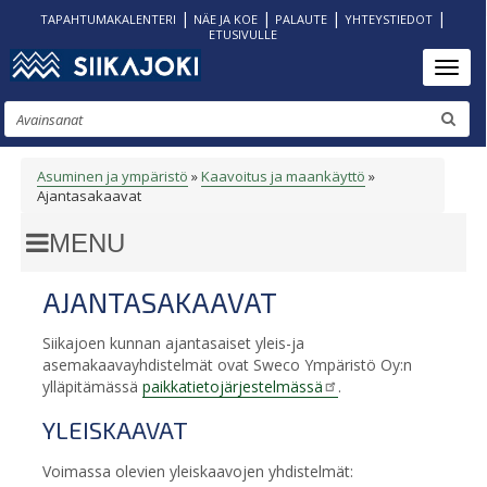
|
|
|
|
TAPAHTUMAKALENTERI
NÄE JA KOE
PALAUTE
YHTEYSTIEDOT
ETUSIVULLE
Hyppää
Toggl
pääsisältöön
Etsi
Asuminen ja ympäristö
Kaavoitus ja maankäyttö
MURUPOLKU
Ajantasakaavat
AJANTASAKAAVAT
Siikajoen kunnan ajantasaiset yleis-ja
asemakaavayhdistelmät ovat Sweco Ympäristö Oy:n
ylläpitämässä
paikkatietojärjestelmässä
.
YLEISKAAVAT
Voimassa olevien yleiskaavojen yhdistelmät: