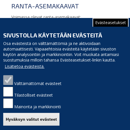
RANTA-ASEMAKAAVAT
Voimassa olevat ranta-asemakaavat:
Evästeasetukset
Tunelin pienvenesataman ranta-asemakaava
Tauvon ranta-asemakaava
SIVUSTOLLA KÄYTETÄÄN EVÄSTEITÄ
Järvelänjärven ranta-asemakaava
Osa evästeistä on välttämättömiä ja ne aktivoidaan
automaattisesti. Vapaaehtoisia evästeitä käytetään sivuston
käytön analysointiin ja markkinointiin. Voit muokata antamiasi
suostumuksia milloin tahansa Evästeasetukset-linkin kautta.
Lisätietoa evästeistä.
Välttämättömät evästeet
Siikajoen kunta
Puhelinluettelo
Virastotie 5A
Laskutusosoite
Tilastolliset evästeet
92400 Ruukki
Palaute
puh. 040 3156 299
Sivukartta
Mainonta ja markkinointi
e-mail: kunnanvirasto(at)siikajoki.fi
Saavutettavuus
Etusivulle
Hyväksyn valitut evästeet