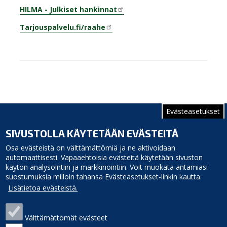
HILMA - Julkiset hankinnat
Tarjouspalvelu.fi/raahe
Evästeasetukset
Liitteet
SIVUSTOLLA KÄYTETÄÄN EVÄSTEITÄ
Siikajoen kunnan pienhankintaohje
Osa evästeistä on välttämättömiä ja ne aktivoidaan
automaattisesti. Vapaaehtoisia evästeitä käytetään sivuston
käytön analysointiin ja markkinointiin. Voit muokata antamiasi
suostumuksia milloin tahansa Evästeasetukset-linkin kautta.
Lisätietoa evästeistä.
Välttämättömät evästeet
Siikajoen kunta
Puhelinluettelo