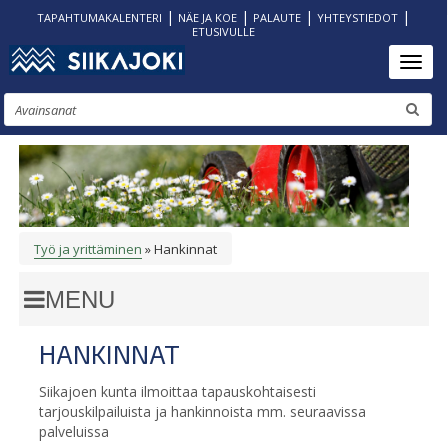
|
|
|
|
TAPAHTUMAKALENTERI
NÄE JA KOE
PALAUTE
YHTEYSTIEDOT
ETUSIVULLE
Hyppää
Toggl
pääsisältöön
Etsi
Työ ja yrittäminen
Hankinnat
MURUPOLKU
HANKINNAT
Siikajoen kunta ilmoittaa tapauskohtaisesti
tarjouskilpailuista ja hankinnoista mm. seuraavissa
palveluissa