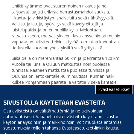
Uniikit kylämme ovat suurenmoinen rikkaus ja ne
tarjoavat laajalti erilaisia harrastusmahdollisuuksia,
liikunta- ja virkistäytymispalveluita sekä nähtävyyksiä.
Valaistuja latuja, pyöräily- sekä kävelyreittejä ja
luistelupaikkoja on eri puolilla kyliä. Melontaan,
ratsastukseen, metsästykseen, lavatansseihin tai muihin
vapaa-ajan aktiviteetteihin liittyvää toimintaa kannattaa
tiedustella suoraan yhdistyksiltä sekä yrityksiltä.
Siikajoella on merenrantaa 60 km ja joenrantaa 120 km.
Autolla tai junalla Ouluun matkustaa noin puolessa
tunnissa. Raaheen matkustaa puolessa tunnissa ja
Oulunsalon lentokentälle 40 minuutissa. Kunnan halki
kulkee Pohjanmaan päärata ja valtatie 8 sekä kantatie
86 ja ns. vanha rantatie 813 (Lumijoki-Siikajoki-Raahe).
Evästeasetukset
Nelostiekin (E75) on lähellä.
SIVUSTOLLA KÄYTETÄÄN EVÄSTEITÄ
Eksy Siikajoelle – tiedät löytäneesi.
Osa evästeistä on välttämättömiä ja ne aktivoidaan
automaattisesti. Vapaaehtoisia evästeitä käytetään sivuston
käytön analysointiin ja markkinointiin. Voit muokata antamiasi
suostumuksia milloin tahansa Evästeasetukset-linkin kautta.