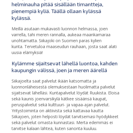
helminauha pitää sisällään timantteja,
pienempiä kyliä. Täällä ollaan kylässä
kylässä.
Meillä asutaan mukavasti luonnon helmassa, joen
varrella, tahi meren rannalla, aukeaa maankamaraa
unohtamatta. Siikajoki on Suomen paras kylien
kunta. Tervetuloa maaseudun rauhaan, josta saat alati
uusia elämyksiä!
Kylämme sijaitsevat lähellä luontoa, kahden
kaupungin välissä, joen ja meren äärellä
Siikajoelta saat palvelut ikään katsomatta ja
luonnonläheisestä olemuksestaan huolimatta palvelut
sijaitsevat lähelläsi. Kuntapalvelut löydät Ruukista. Eloisa
sekä kaunis joenvarsikylä kätkee sisäänsä kaupat,
peruspalvelut sekä kulttuuri- ja vapaa-ajan palvelut.
Yritystoiminta on aktiivista sekä kattavaa kautta
Siikajoen, joten helposti löydät tarvitsemasi hyödykkeet
sekä palvelut omasta kunnastasi. Merta edemmäs ei
tarvitse kalaan lähteä, kuten sanonta kuuluu.