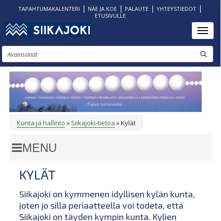
|
|
|
|
TAPAHTUMAKALENTERI
NÄE JA KOE
PALAUTE
YHTEYSTIEDOT
ETUSIVULLE
Hyppää
Toggl
pääsisältöön
Etsi
Kunta ja hallinto
Siikajoki-tietoa
Kylät
MURUPOLKU
KYLÄT
Siikajoki on kymmenen idyllisen kylän kunta,
joten jo sillä periaatteella voi todeta, että
Siikajoki on täyden kympin kunta. Kylien