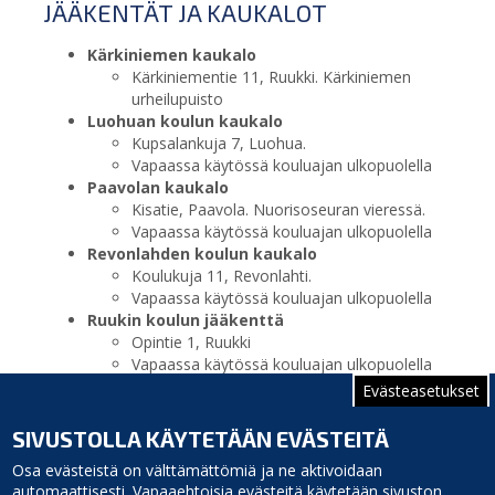
JÄÄKENTÄT JA KAUKALOT
Kärkiniemen kaukalo
Kärkiniementie 11, Ruukki. Kärkiniemen
urheilupuisto
Luohuan koulun kaukalo
Kupsalankuja 7, Luohua.
Vapaassa käytössä kouluajan ulkopuolella
Paavolan kaukalo
Kisatie, Paavola. Nuorisoseuran vieressä.
Vapaassa käytössä kouluajan ulkopuolella
Revonlahden koulun kaukalo
Koulukuja 11, Revonlahti.
Vapaassa käytössä kouluajan ulkopuolella
Ruukin koulun jääkenttä
Opintie 1, Ruukki
Vapaassa käytössä kouluajan ulkopuolella
Siikajoenkylän Urheilumaan kaukalo
Evästeasetukset
Siikajoentie 1548, Siikajoki. Urheilumaa
Vapaassa käytössä koulukäytön
SIVUSTOLLA KÄYTETÄÄN EVÄSTEITÄ
ulkopuolella.
Osa evästeistä on välttämättömiä ja ne aktivoidaan
automaattisesti. Vapaaehtoisia evästeitä käytetään sivuston