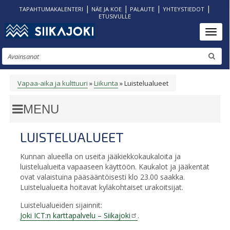
|
|
|
|
TAPAHTUMAKALENTERI
NÄE JA KOE
PALAUTE
YHTEYSTIEDOT
ETUSIVULLE
Hyppää
Toggl
pääsisältöön
Etsi
Vapaa-aika ja kulttuuri
Liikunta
Luistelualueet
MURUPOLKU
LUISTELUALUEET
Kunnan alueella on useita jääkiekkokaukaloita ja
luistelualueita vapaaseen käyttöön. Kaukalot ja jääkentät
ovat valaistuina pääsääntöisesti klo 23.00 saakka.
Luistelualueita hoitavat kyläkohtaiset urakoitsijat.
Luistelualueiden sijainnit:
Joki ICT:n karttapalvelu – Siikajoki
.