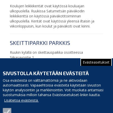
Koulujen leikkikentät ovat käytössä kouluajan
ulkopuolella. Ruukissa Satumetsän päiväkodin
leikkikenttä on käytössä päiväkotitoiminnan
ulkopuolella. Kentät ovat käytössä yleensä iltaisin ja
viikonloppuisin, kun koulut ja päiväkoti ovat kiinni.
SKEITTIPARKKI PARKKIS
Ruukin kylällä on skeittauspaikka osoitteessa
Siikasavontie 1.
Evästeasetukset
SIVUSTOLLA KÄYTETÄÄN EVÄSTEITÄ
Osa evästeistä on välttämättömiä ja ne aktivoidaan
automaattisesti. Vapaaehtoisia evästeitä käytetään sivuston
käytön analysointiin ja markkinointiin. Voit muokata antamiasi
suostumuksia milloin tahansa Evästeasetukset-linkin kautta.
Lisätietoa evästeistä.