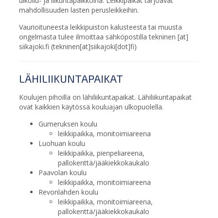
ulkoilu- ja liikuntapaikkoina. Leikkipaikat tarjoavat
mahdollisuuden lasten perusleikkeihin.
Vaurioituneesta leikkipuiston kalusteesta tai muusta
ongelmasta tulee ilmoittaa sähköpostilla
tekninen
[at]
siikajoki.fi
(
tekninen[at]siikajoki[dot]fi
)
LÄHILIIKUNTAPAIKAT
Koulujen pihoilla on lähiliikuntapaikat. Lähiliikuntapaikat
ovat kaikkien käytössä kouluajan ulkopuolella.
Gumeruksen koulu
leikkipaikka, monitoimiareena
Luohuan koulu
leikkipaikka, pienpeliareena,
pallokenttä/jääkiekkokaukalo
Paavolan koulu
leikkipaikka, monitoimiareena
Revonlahden koulu
leikkipaikka, monitoimiareena,
pallokenttä/jääkiekkokaukalo