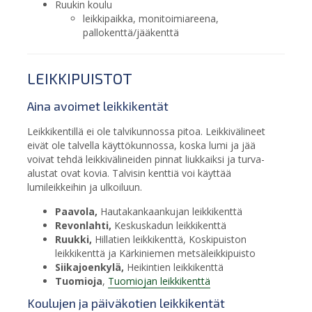
Ruukin koulu
leikkipaikka, monitoimiareena,
pallokenttä/jääkenttä
LEIKKIPUISTOT
Aina avoimet leikkikentät
Leikkikentillä ei ole talvikunnossa pitoa. Leikkivälineet
eivät ole talvella käyttökunnossa, koska lumi ja jää
voivat tehdä leikkivälineiden pinnat liukkaiksi ja turva-
alustat ovat kovia. Talvisin kenttiä voi käyttää
lumileikkeihin ja ulkoiluun.
Paavola,
Hautakankaankujan leikkikenttä
Revonlahti,
Keskuskadun leikkikenttä
Ruukki,
Hillatien leikkikenttä, Koskipuiston
leikkikenttä ja Kärkiniemen metsäleikkipuisto
Siikajoenkylä,
Heikintien leikkikenttä
Tuomioja
,
Tuomiojan leikkikenttä
Koulujen ja päiväkotien leikkikentät