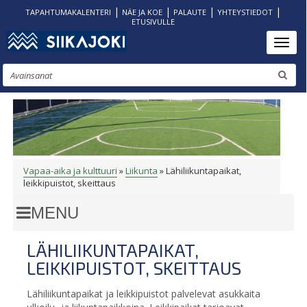
|
|
|
|
TAPAHTUMAKALENTERI
NÄE JA KOE
PALAUTE
YHTEYSTIEDOT
ETUSIVULLE
Hyppää
Toggl
pääsisältöön
Etsi
Vapaa-aika ja kulttuuri
Liikunta
Lähiliikuntapaikat,
MURUPOLKU
leikkipuistot, skeittaus
LÄHILIIKUNTAPAIKAT,
LEIKKIPUISTOT, SKEITTAUS
Lähiliikuntapaikat ja leikkipuistot palvelevat asukkaita