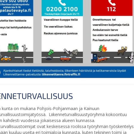
KENNETURVALLISUUS
en kunta on mukana Pohjois-Pohjanmaan ja Kainuun
turvallisuustoimijatyössä.
Liikenneturvallisuustyöryhmä kokoontuu
n kahdesti vuodessa jokaisessa alueen kunnassa.
turvallisuustoimijat ovat keskeisessä roolissa työryhmän työskentelys
än kuuluu useita eri toimialoja kunnasta, kuten tekninen toimi ja