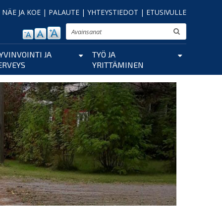
|
NÄE JA KOE
|
PALAUTE
|
YHTEYSTIEDOT
|
ETUSIVULLE
Etsi
YVINVOINTI JA
TYÖ JA
ERVEYS
YRITTÄMINEN