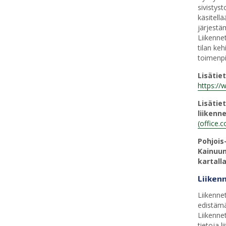
sivistys
käsitell
järjestä
Liikenne
tilan ke
toimenpi
Lisätie
https://w
Lisätie
liikenne
(office.
Pohjois
Kainuun
kartalla
Liikenn
Liikennet
edistämä
Liikennet
tietoja l