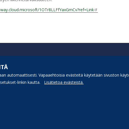
/sway.cloud.microsoft/1OTr8LLFfYaxGmCv?ref=Link
ITÄ
an automaattisesti. Vapaaehtoisia evästeitä käytetään sivuston käytö
etukset-linkin kautta.
Lisätietoa evästeistä.