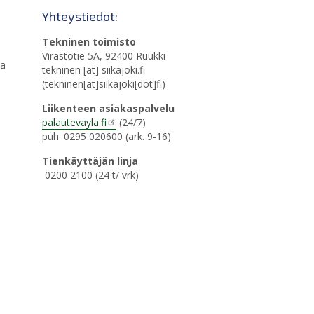
Yhteystiedot:
Tekninen toimisto
Virastotie 5A, 92400 Ruukki
sä
tekninen
[at]
siikajoki.fi
(tekninen[at]siikajoki[dot]fi)
Liikenteen asiakaspalvelu
palautevayla.fi
(24/7)
puh. 0295 020600 (ark. 9-16)
Tienkäyttäjän linja
0200 2100 (24 t/ vrk)