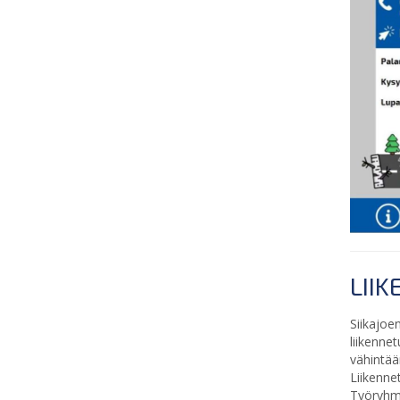
LII
Siikajo
liikenne
vähintää
Liikenne
Työryhmä