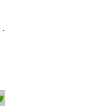
tai
et