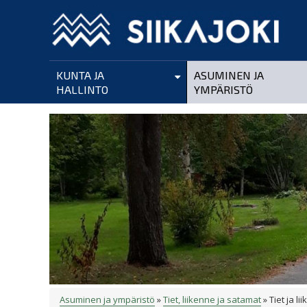
Hyppää
pääsisältöön
KUNTA JA
ASUMINEN JA
HALLINTO
YMPÄRISTÖ
Asuminen ja ympäristö
Tiet, liikenne ja satamat
Tiet ja li
MURUPOLKU