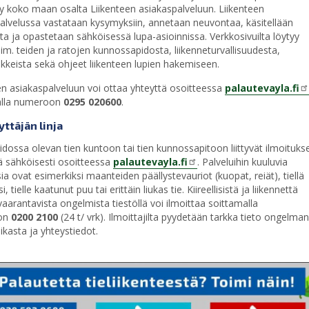
ty koko maan osalta Liikenteen asiakaspalveluun. Liikenteen
alvelussa vastataan kysymyksiin, annetaan neuvontaa, käsitellään
ita ja opastetaan sähköisessä lupa-asioinnissa. Verkkosivuilta löytyy
sim. teiden ja ratojen kunnossapidosta, liikenneturvallisuudesta,
kkeista sekä ohjeet liikenteen lupien hakemiseen.
en asiakaspalveluun voi ottaa yhteyttä osoitteessa
palautevayla.fi
alla numeroon
0295 020600
.
ttäjän linja
idossa olevan tien kuntoon tai tien kunnossapitoon liittyvät ilmoituks
ä sähköisesti osoitteessa
palautevayla.fi
. Palveluihin kuuluvia
ia ovat esimerkiksi maanteiden päällystevauriot (kuopat, reiät), tiellä
i, tielle kaatunut puu tai erittäin liukas tie. Kiireellisistä ja liikennettä
 vaarantavista ongelmista tiestöllä voi ilmoittaa soittamalla
on
0200 2100
(24 t/ vrk). Ilmoittajilta pyydetään tarkka tieto ongelman
aikasta ja yhteystiedot.