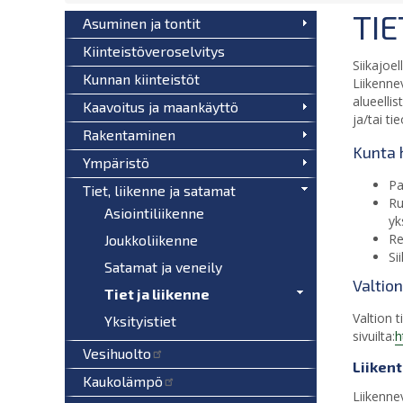
TIE
Asuminen ja tontit
Kiinteistöveroselvitys
Siikajoe
Kunnan kiinteistöt
Liikenne
alueelli
Kaavoitus ja maankäyttö
ja/tai t
Rakentaminen
Kunta 
Ympäristö
Pa
Tiet, liikenne ja satamat
Ru
Asiointiliikenne
yk
Re
Joukkoliikenne
Si
Satamat ja veneily
Valtio
Tiet ja liikenne
Valtion 
Yksityistiet
sivuilta:
h
Vesihuolto
Liiken
Kaukolämpö
Liikenne