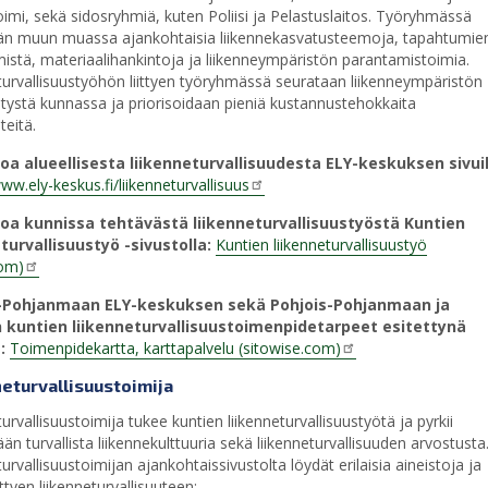
toimi, sekä sidosryhmiä, kuten Poliisi ja Pelastuslaitos. Työryhmässä
ään muun muassa ajankohtaisia liikennekasvatusteemoja, tapahtumie
mistä, materiaalihankintoja ja liikenneympäristön parantamistoimia.
turvallisuustyöhön liittyen työryhmässä seurataan liikenneympäristön
hitystä kunnassa ja priorisoidaan pieniä kustannustehokkaita
teitä.
toa alueellisesta liikenneturvallisuudesta ELY-keskuksen sivuil
ww.ely-keskus.fi/liikenneturvallisuus
toa kunnissa tehtävästä liikenneturvallisuustyöstä Kuntien
turvallisuustyö -sivustolla:
Kuntien liikenneturvallisuustyö
com)
-Pohjanmaan ELY-keskuksen sekä Pohjois-Pohjanmaan ja
 kuntien liikenneturvallisuustoimenpidetarpeet esitettynä
:
Toimenpidekartta, karttapalvelu (sitowise.com)
eturvallisuustoimija
urvallisuustoimija tukee kuntien liikenneturvallisuustyötä ja pyrkii
än turvallista liikennekulttuuria sekä liikenneturvallisuuden arvostusta
urvallisuustoimijan ajankohtaissivustolta löydät erilaisia aineistoja ja
iittyen liikenneturvallisuuteen: