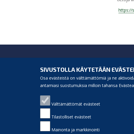
https:/
Siikajoen kunta
Virastotie 5A
SIVUSTOLLA KÄYTETÄÄN EVÄSTE
92400 Ruukki
Osa evästeistä on välttämättömiä ja ne aktivoida
puh. 040 3156 299
e-mail:
antamiasi suostumuksia milloin tahansa Evästeas
kunnanvirasto(at)siikajoki.fi
Puhelinluettelo
Välttämättömät evästeet
Laskutusosoite
Palaute
Sivukartta
Tilastolliset evästeet
Saavutettavuus
Etusivulle
Mainonta ja markkinointi