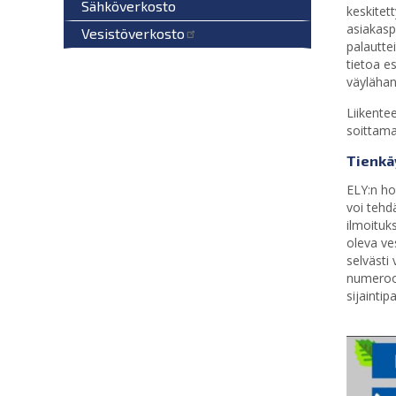
Sähköverkosto
keskitet
asiakasp
Vesistöverkosto
palautte
tietoa e
väylähan
Liikente
soittam
Tienkäy
ELY:n ho
voi tehd
ilmoituks
oleva ves
selvästi
numero
sijaintip