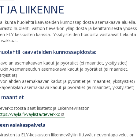
T JA LIIKENNE
lla kunta huolehtii kaavateiden kunnossapidosta asemakaava-aluiella.
virasto huolehtii valtion tieverkon ylläpidosta ja kehittämisestä yhdes
sten ELY-keskusten kanssa. Yksityisteiden hoidosta vastaavat tiekunta
ieosakkaat.
huolehtii kaavateiden kunnossapidosta:
avolan asemakaavan kadut ja pyörätiet (ei maantiet, yksityistiet)
ukin Asemanseudun asemakaava kadut ja pyörätiet (ei maantiet,
sityistiet)
vonlahden asemakaavan kadut ja pyörätiet (ei maantiet, yksityistiet)
ikajoenkylän asemakaava kadut ja pyörätiet (ei maantiet, yksityistiet)
n maantiet
tieverkostosta saat lisätietoja Liikenneviraston
ttps://vayla.fi/vaylista/tieverkko
teen asiakaspalvelu
viraston ja ELY-keskusten liikenneväyliin liittyvät neuvontapalvelut on