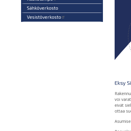
Sähköverkosto
Vesistöverkosto
Eksy Si
Rakennus
voi vara
eivät si
ottaa su
Asumisen 