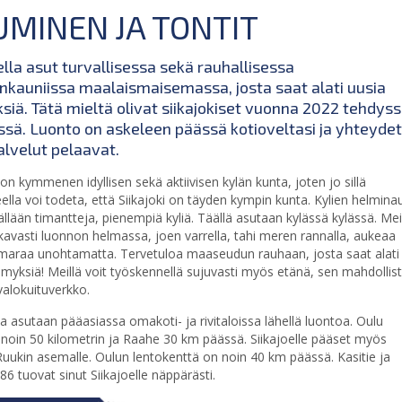
UMINEN JA TONTIT
ella asut turvallisessa sekä rauhallisessa
nkauniissa maalaismaisemassa, josta saat alati uusia
siä. Tätä mieltä olivat siikajokiset vuonna 2022 tehdys
ssä. Luonto on askeleen päässä kotioveltasi ja yhteydet
alvelut pelaavat.
 on kymmenen idyllisen sekä aktiivisen kylän kunta, joten jo sillä
eella voi todeta, että Siikajoki on täyden kympin kunta. Kylien helmina
sällään timantteja, pienempiä kyliä. Täällä asutaan kylässä kylässä. Mei
avasti luonnon helmassa, joen varrella, tahi meren rannalla, aukeaa
araa unohtamatta. Tervetuloa maaseudun rauhaan, josta saat alati
ämyksiä! Meillä voit työskennellä sujuvasti myös etänä, sen mahdollis
valokuituverkko.
lla asutaan pääasiassa omakoti- ja rivitaloissa lähellä luontoa. Oulu
e noin 50 kilometrin ja Raahe 30 km päässä. Siikajoelle pääset myös
 Ruukin asemalle. Oulun lentokenttä on noin 40 km päässä. Kasitie ja
 86 tuovat sinut Siikajoelle näppärästi.