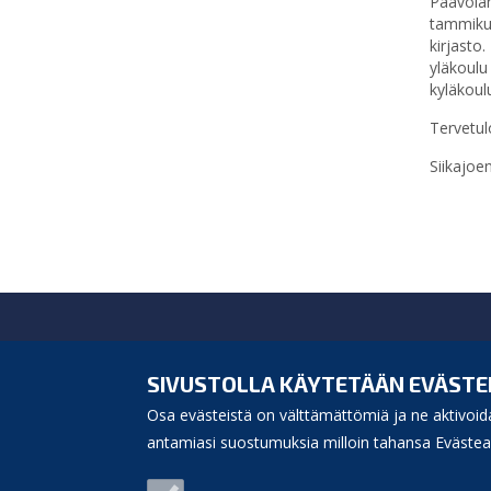
Paavolan
tammikuu
kirjasto
yläkoulu
kyläkoul
Tervetul
Siikajoe
Siikajoen kunta
Virastotie 5A
SIVUSTOLLA KÄYTETÄÄN EVÄSTE
92400 Ruukki
Osa evästeistä on välttämättömiä ja ne aktivoida
puh. 040 3156 299
e-mail:
antamiasi suostumuksia milloin tahansa Evästeas
kunnanvirasto(at)siikajoki.fi