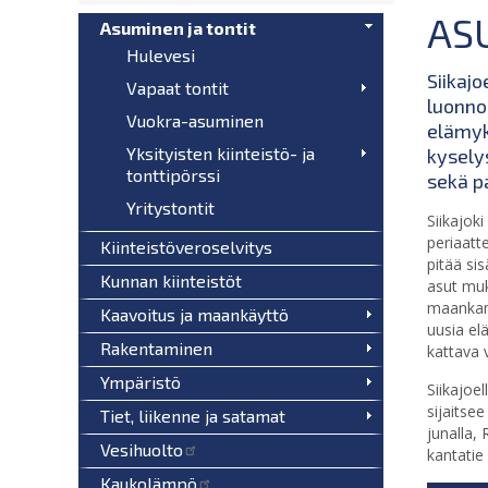
AS
Asuminen ja tontit
Hulevesi
Siikajo
Vapaat tontit
luonno
Vuokra-asuminen
elämyk
Yksityisten kiinteistö- ja
kysely
tonttipörssi
sekä p
Yritystontit
Siikajoki
periaatt
Kiinteistöveroselvitys
pitää si
Kunnan kiinteistöt
asut muk
maankam
Kaavoitus ja maankäyttö
uusia el
Rakentaminen
kattava 
Ympäristö
Siikajoe
sijaitse
Tiet, liikenne ja satamat
junalla,
Vesihuolto
kantatie
Kaukolämpö