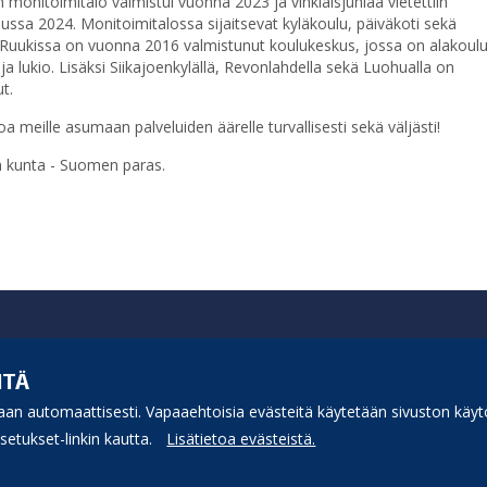
 monitoimitalo valmistui vuonna 2023 ja vihkiäisjuhlaa vietettiin
ssa 2024. Monitoimitalossa sijaitsevat kyläkoulu, päiväkoti sekä
. Ruukissa on vuonna 2016 valmistunut koulukeskus, jossa on alakoulu
 ja lukio. Lisäksi Siikajoenkylällä, Revonlahdella sekä Luohualla on
ut.
oa meille asumaan palveluiden äärelle turvallisesti sekä väljästi!
n kunta - Suomen paras.
ITÄ
an automaattisesti. Vapaaehtoisia evästeitä käytetään sivuston käytö
etukset-linkin kautta.
Lisätietoa evästeistä.