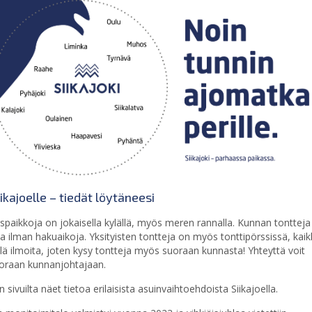
ikajoelle – tiedät löytäneesi
paikkoja on jokaisella kylällä, myös meren rannalla. Kunnan tontteja
ta ilman hakuaikoja. Yksityisten tontteja on myös tonttipörssissä, kaik
ellä ilmoita, joten kysy tontteja myös suoraan kunnasta! Yhteyttä voit
oraan kunnanjohtajaan.
sivuilta näet tietoa erilaisista asuinvaihtoehdoista Siikajoella.