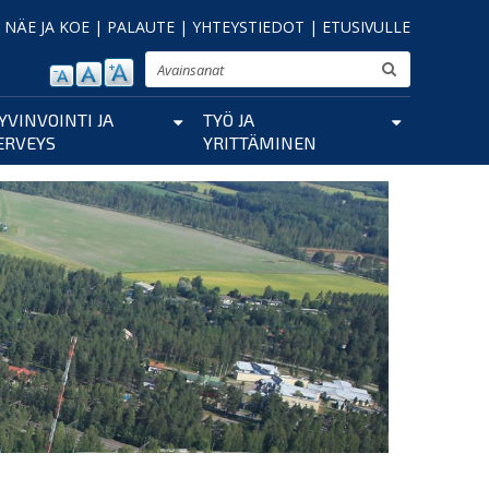
|
NÄE JA KOE
|
PALAUTE
|
YHTEYSTIEDOT
|
ETUSIVULLE
Etsi
YVINVOINTI JA
TYÖ JA
ERVEYS
YRITTÄMINEN