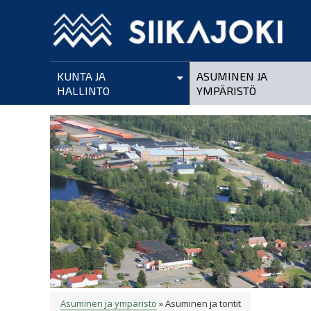
Hyppää
pääsisältöön
KUNTA JA
ASUMINEN JA
HALLINTO
YMPÄRISTÖ
Asuminen ja ympäristö
Asuminen ja tontit
MURUPOLKU