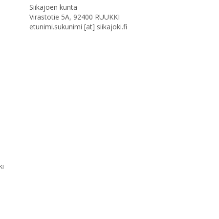
Siikajoen kunta
Virastotie 5A, 92400 RUUKKI
etunimi.sukunimi [at] siikajoki.fi
ki