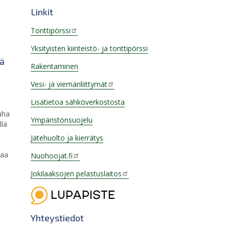
Linkit
Tonttipörssi
Yksityisten kiinteistö- ja tonttipörssi
sä
Rakentaminen
Vesi- jä viemäriliittymät
Lisätietoa sähköverkostosta
uha
Ympäristönsuojelu
llä
Jätehuolto ja kierrätys
taa
Nuohoojat.fi
Jokilaaksojen pelastuslaitos
Yhteystiedot