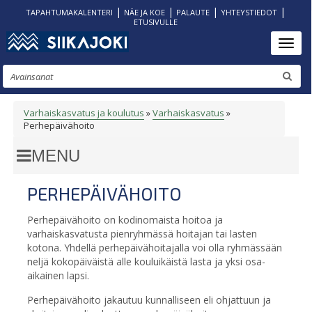
|
|
|
|
TAPAHTUMAKALENTERI
NÄE JA KOE
PALAUTE
YHTEYSTIEDOT
ETUSIVULLE
Hyppää
Toggl
pääsisältöön
Etsi
Varhaiskasvatus ja koulutus
Varhaiskasvatus
MURUPOLKU
Perhepäivähoito
PERHEPÄIVÄHOITO
Perhepäivähoito on kodinomaista hoitoa ja
varhaiskasvatusta pienryhmässä hoitajan tai lasten
kotona. Yhdellä perhepäivähoitajalla voi olla ryhmässään
neljä kokopäiväistä alle kouluikäistä lasta ja yksi osa-
aikainen lapsi.
Perhepäivähoito jakautuu kunnalliseen eli ohjattuun ja