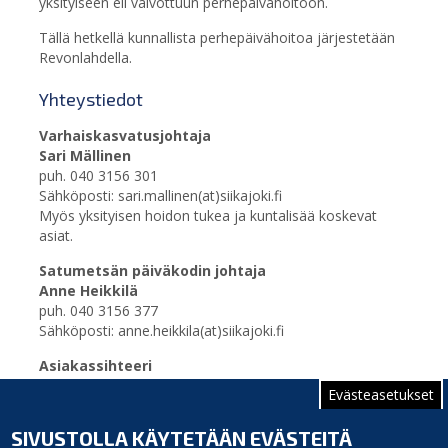
yksityiseen eli valvottuun perhepäivähoitoon.
Tällä hetkellä kunnallista perhepäivähoitoa järjestetään
Revonlahdella.
Yhteystiedot
Varhaiskasvatusjohtaja
Sari Mällinen
puh. 040 3156 301
Sähköposti: sari.mallinen(at)siikajoki.fi
Myös yksityisen hoidon tukea ja kuntalisää koskevat
asiat.
Satumetsän päiväkodin johtaja
Anne Heikkilä
puh. 040 3156 377
Sähköposti: anne.heikkila(at)siikajoki.fi
Asiakassihteeri
Arja Sikkilä
Evästeasetukset
puh. 040 3156 431
Sähköposti: arja.sikkila(at)siikajoki.fi
SIVUSTOLLA KÄYTETÄÄN EVÄSTEITÄ
Asiakasmaksua ja laskutusta koskevat asiat