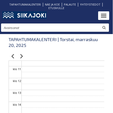
|
|
|
|
TAPAHTUMAKALENTERI
NÄE JA KOE
PALAUTE
YHTEYSTIEDOT
ETUSIVULLE
klo 06
Hyppää
Toggl
pääsisältöön
klo 07
Etsi
klo 08
TAPAHTUMAKALENTERI | Torstai, marraskuu
20, 2025
klo 09
Edellinen
Seuraava
Sivutus
klo 10
klo 11
klo 12
klo 13
klo 14