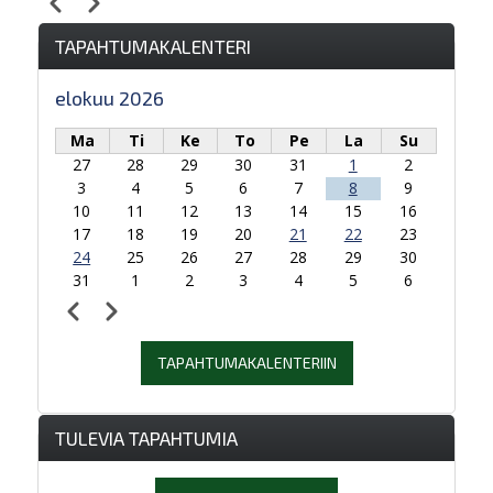
Edellinen
Seuraava
Sivutus
TAPAHTUMAKALENTERI
elokuu 2026
Ma
Ti
Ke
To
Pe
La
Su
27
28
29
30
31
1
2
3
4
5
6
7
8
9
10
11
12
13
14
15
16
17
18
19
20
21
22
23
24
25
26
27
28
29
30
31
1
2
3
4
5
6
Edellinen
Seuraava
Sivutus
TAPAHTUMAKALENTERIIN
TULEVIA TAPAHTUMIA