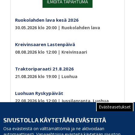
ILMOITA TAPAHTUMA
Ruokolahden lava kesä 2026
30.05.2026 klo 20:00
| Ruokolahden lava
Kreivinsaaren Lastenpäivä
08.08.2026 klo 12:00
| Kreivinsaari
Traktoriparaati 21.8.2026
21.08.2026 klo 19:00
| Luohua
Luohuan Ryskypäivät
22.08.2026 klo 12:00
| Jussilanranta, Luohua
Evästeasetukset
Sivutus
Sivu 1
Seuraava
››
SIVUSTOLLA KÄYTETÄÄN EVÄSTEITÄ
sivu
Osa evästeistä on välttämättömiä ja ne aktivoidaan
automaattisesti. Vapaaehtoisia evästeitä käytetään sivuston