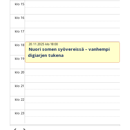
klo 15
klo 16
klo 17
20.11.2025 klo 18:00
klo 18
Nuori somen syövereissä – vanhempi
digiarjen tukena
klo 19
klo 20
klo 21
klo 22
klo 23