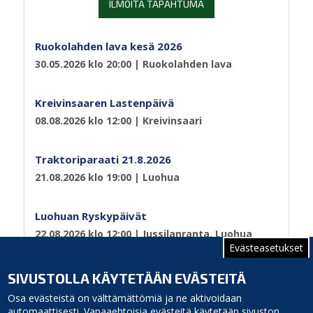
ILMOITA TAPAHTUMA
Ruokolahden lava kesä 2026
30.05.2026 klo 20:00
| Ruokolahden lava
Kreivinsaaren Lastenpäivä
08.08.2026 klo 12:00
| Kreivinsaari
Traktoriparaati 21.8.2026
21.08.2026 klo 19:00
| Luohua
Luohuan Ryskypäivät
22.08.2026 klo 12:00
| Jussilanranta, Luohua
Evästeasetukset
Sivutus
Sivu 1
Seuraava
››
SIVUSTOLLA KÄYTETÄÄN EVÄSTEITÄ
sivu
Osa evästeistä on välttämättömiä ja ne aktivoidaan
automaattisesti. Vapaaehtoisia evästeitä käytetään sivuston