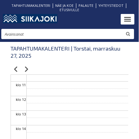
|
|
|
|
TAPAHTUMAKALENTERI
NÄE JA KOE
PALAUTE
YHTEYSTIEDOT
ETUSIVULLE
klo 06
Hyppää
Toggl
pääsisältöön
klo 07
Etsi
klo 08
TAPAHTUMAKALENTERI | Torstai, marraskuu
27, 2025
klo 09
Edellinen
Seuraava
Sivutus
klo 10
klo 11
klo 12
klo 13
klo 14