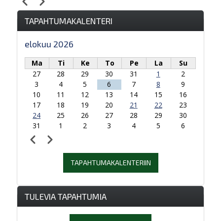
Edellinen
Seuraava
Sivutus
TAPAHTUMAKALENTERI
elokuu 2026
Ma
Ti
Ke
To
Pe
La
Su
27
28
29
30
31
1
2
3
4
5
6
7
8
9
10
11
12
13
14
15
16
17
18
19
20
21
22
23
24
25
26
27
28
29
30
31
1
2
3
4
5
6
Edellinen
Seuraava
Sivutus
TAPAHTUMAKALENTERIIN
TULEVIA TAPAHTUMIA