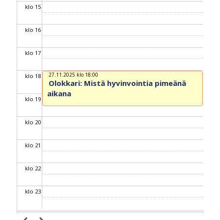
klo 15
klo 16
klo 17
27.11.2025 klo 18:00
klo 18
Olokkari: Mistä hyvinvointia pimeänä
aikana
klo 19
klo 20
klo 21
klo 22
klo 23