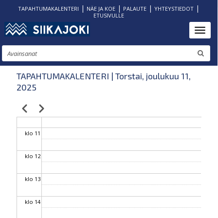
|
|
|
|
TAPAHTUMAKALENTERI
NÄE JA KOE
PALAUTE
YHTEYSTIEDOT
ETUSIVULLE
klo 06
Hyppää
Toggl
pääsisältöön
klo 07
Etsi
klo 08
TAPAHTUMAKALENTERI | Torstai, joulukuu 11,
2025
klo 09
Edellinen
Seuraava
Sivutus
klo 10
klo 11
klo 12
klo 13
klo 14