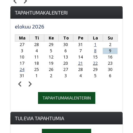
Edellinen
Seuraava
Sivutus
TAPAHTUMAKALENTERI
elokuu 2026
Ma
Ti
Ke
To
Pe
La
Su
27
28
29
30
31
1
2
3
4
5
6
7
8
9
10
11
12
13
14
15
16
17
18
19
20
21
22
23
24
25
26
27
28
29
30
31
1
2
3
4
5
6
Edellinen
Seuraava
Sivutus
TAPAHTUMAKALENTERIIN
TULEVIA TAPAHTUMIA