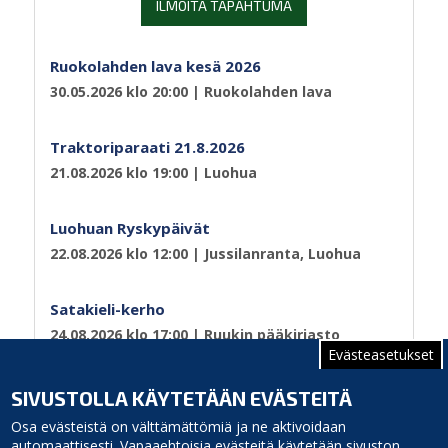
ILMOITA TAPAHTUMA
Ruokolahden lava kesä 2026
30.05.2026 klo 20:00
| Ruokolahden lava
Traktoriparaati 21.8.2026
21.08.2026 klo 19:00
| Luohua
Luohuan Ryskypäivät
22.08.2026 klo 12:00
| Jussilanranta, Luohua
Satakieli-kerho
24.08.2026 klo 17:00
| Ruukin pääkirjasto
Evästeasetukset
Sivutus
Sivu 1
Seuraava
››
SIVUSTOLLA KÄYTETÄÄN EVÄSTEITÄ
sivu
Osa evästeistä on välttämättömiä ja ne aktivoidaan
automaattisesti. Vapaaehtoisia evästeitä käytetään sivuston