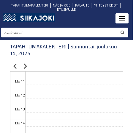
|
|
|
|
TAPAHTUMAKALENTERI
NÄE JA KOE
PALAUTE
YHTEYSTIEDOT
ETUSIVULLE
klo 06
Hyppää
Toggl
pääsisältöön
klo 07
Etsi
klo 08
TAPAHTUMAKALENTERI | Sunnuntai, joulukuu
14, 2025
klo 09
Edellinen
Seuraava
Sivutus
klo 10
klo 11
klo 12
klo 13
klo 14