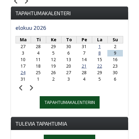
Edellinen
Seuraava
Sivutus
TAPAHTUMAKALENTERI
elokuu 2026
Ma
Ti
Ke
To
Pe
La
Su
27
28
29
30
31
1
2
3
4
5
6
7
8
9
10
11
12
13
14
15
16
17
18
19
20
21
22
23
24
25
26
27
28
29
30
31
1
2
3
4
5
6
Edellinen
Seuraava
Sivutus
TAPAHTUMAKALENTERIIN
TULEVIA TAPAHTUMIA