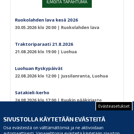
ILMOITA TAPAHTUMA
Ruokolahden lava kesä 2026
30.05.2026 klo 20:00
| Ruokolahden lava
Traktoriparaati 21.8.2026
21.08.2026 klo 19:00
| Luohua
Luohuan Ryskypäivät
22.08.2026 klo 12:00
| Jussilanranta, Luohua
Satakieli-kerho
24.08.2026 klo 17:00
| Ruukin pääkirjasto
Evästeasetukset
Sivutus
Sivu 1
Seuraava
››
SIVUSTOLLA KÄYTETÄÄN EVÄSTEITÄ
sivu
Osa evästeistä on välttämättömiä ja ne aktivoidaan
automaattisesti. Vapaaehtoisia evästeitä käytetään sivuston