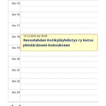
klo 15
klo 16
klo 17
14.12.2025 klo 18:00
klo 18
Revonlahden Kotikyläyhdistys ry kutsu
ylimääräiseen kokoukseen
klo 19
klo 20
klo 21
klo 22
klo 23