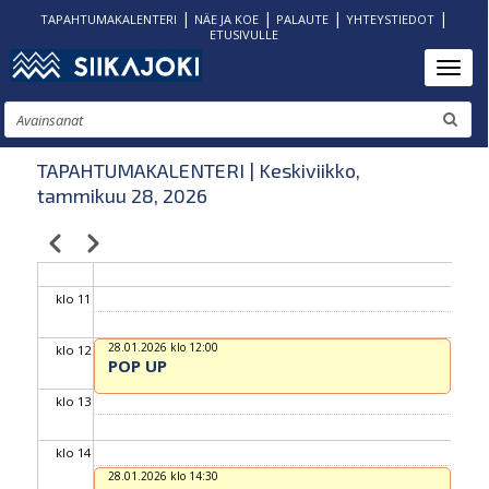
|
|
|
|
TAPAHTUMAKALENTERI
NÄE JA KOE
PALAUTE
YHTEYSTIEDOT
ETUSIVULLE
klo 06
Hyppää
Toggl
pääsisältöön
klo 07
Etsi
klo 08
TAPAHTUMAKALENTERI | Keskiviikko,
tammikuu 28, 2026
klo 09
Edellinen
Seuraava
Sivutus
klo 10
klo 11
28.01.2026 klo 12:00
klo 12
POP UP
klo 13
klo 14
28.01.2026 klo 14:30