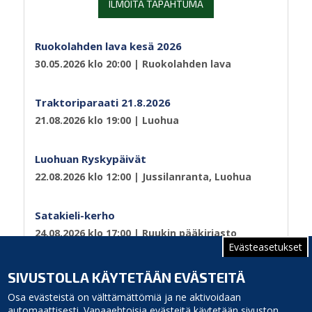
ILMOITA TAPAHTUMA
Ruokolahden lava kesä 2026
30.05.2026 klo 20:00
| Ruokolahden lava
Traktoriparaati 21.8.2026
21.08.2026 klo 19:00
| Luohua
Luohuan Ryskypäivät
22.08.2026 klo 12:00
| Jussilanranta, Luohua
Satakieli-kerho
24.08.2026 klo 17:00
| Ruukin pääkirjasto
Evästeasetukset
Sivutus
Sivu 1
Seuraava
››
SIVUSTOLLA KÄYTETÄÄN EVÄSTEITÄ
sivu
Osa evästeistä on välttämättömiä ja ne aktivoidaan
automaattisesti. Vapaaehtoisia evästeitä käytetään sivuston