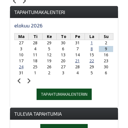
Edellinen
Seuraava
Sivutus
TAPAHTUMAKALENTERI
elokuu 2026
Ma
Ti
Ke
To
Pe
La
Su
27
28
29
30
31
1
2
3
4
5
6
7
8
9
10
11
12
13
14
15
16
17
18
19
20
21
22
23
24
25
26
27
28
29
30
31
1
2
3
4
5
6
Edellinen
Seuraava
Sivutus
TAPAHTUMAKALENTERIIN
TULEVIA TAPAHTUMIA