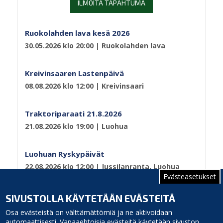
ILMOITA TAPAHTUMA
Ruokolahden lava kesä 2026
30.05.2026 klo 20:00
| Ruokolahden lava
Kreivinsaaren Lastenpäivä
08.08.2026 klo 12:00
| Kreivinsaari
Traktoriparaati 21.8.2026
21.08.2026 klo 19:00
| Luohua
Luohuan Ryskypäivät
22.08.2026 klo 12:00
| Jussilanranta, Luohua
Evästeasetukset
Sivutus
Sivu 1
Seuraava
››
SIVUSTOLLA KÄYTETÄÄN EVÄSTEITÄ
sivu
Osa evästeistä on välttämättömiä ja ne aktivoidaan
automaattisesti. Vapaaehtoisia evästeitä käytetään sivuston