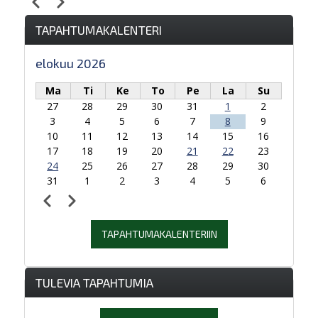
Edellinen
Seuraava
Sivutus
TAPAHTUMAKALENTERI
elokuu 2026
Ma
Ti
Ke
To
Pe
La
Su
27
28
29
30
31
1
2
3
4
5
6
7
8
9
10
11
12
13
14
15
16
17
18
19
20
21
22
23
24
25
26
27
28
29
30
31
1
2
3
4
5
6
Edellinen
Seuraava
Sivutus
TAPAHTUMAKALENTERIIN
TULEVIA TAPAHTUMIA