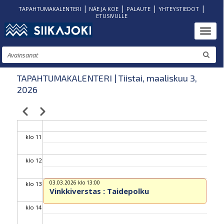
|
|
|
|
TAPAHTUMAKALENTERI
NÄE JA KOE
PALAUTE
YHTEYSTIEDOT
ETUSIVULLE
klo 06
Hyppää
Toggl
pääsisältöön
klo 07
Etsi
klo 08
TAPAHTUMAKALENTERI | Tiistai, maaliskuu 3,
2026
klo 09
Edellinen
Seuraava
Sivutus
klo 10
klo 11
klo 12
03.03.2026 klo 13:00
klo 13
Vinkkiverstas : Taidepolku
klo 14