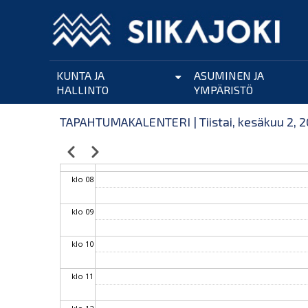
klo 03
Hyppää
pääsisältöön
klo 04
KUNTA JA
ASUMINEN JA
klo 05
HALLINTO
YMPÄRISTÖ
klo 06
TAPAHTUMAKALENTERI | Tiistai, kesäkuu 2, 
klo 07
Edellinen
Seuraava
Sivutus
klo 08
klo 09
klo 10
klo 11