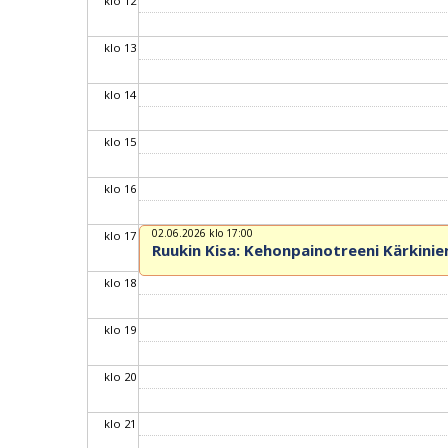
klo 12
klo 13
klo 14
klo 15
klo 16
02.06.2026 klo 17:00
klo 17
Ruukin Kisa: Kehonpainotreeni Kärkini
klo 18
klo 19
klo 20
klo 21