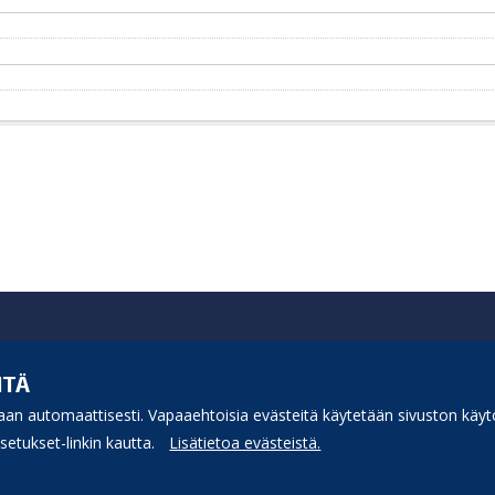
ITÄ
an automaattisesti. Vapaaehtoisia evästeitä käytetään sivuston käytö
etukset-linkin kautta.
Lisätietoa evästeistä.