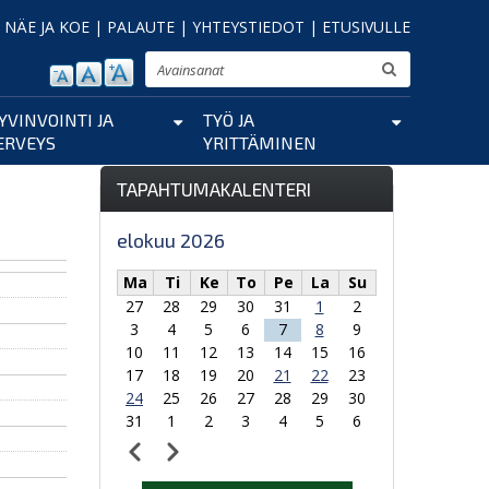
|
NÄE JA KOE
|
PALAUTE
|
YHTEYSTIEDOT
|
ETUSIVULLE
Etsi
YVINVOINTI JA
TYÖ JA
ERVEYS
YRITTÄMINEN
TAPAHTUMAKALENTERI
elokuu 2026
Ma
Ti
Ke
To
Pe
La
Su
27
28
29
30
31
1
2
3
4
5
6
7
8
9
10
11
12
13
14
15
16
17
18
19
20
21
22
23
24
25
26
27
28
29
30
31
1
2
3
4
5
6
Edellinen
Seuraava
Sivutus