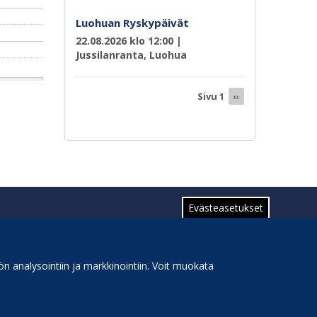
Luohuan Ryskypäivät
22.08.2026 klo 12:00
|
Jussilanranta, Luohua
Sivutus
Sivu 1
Seuraava
››
sivu
Evästeasetukset
n analysointiin ja markkinointiin. Voit muokata