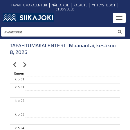
|
|
|
|
TAPAHTUMAKALENTERI
NÄE JA KOE
PALAUTE
YHTEYSTIEDOT
ETUSIVULLE
Hyppää
Toggl
pääsisältöön
Etsi
TAPAHTUMAKALENTERI | Maanantai, kesäkuu
8, 2026
Edellinen
Seuraava
Sivutus
Ennen
klo 01
klo 01
klo 02
klo 03
klo 04