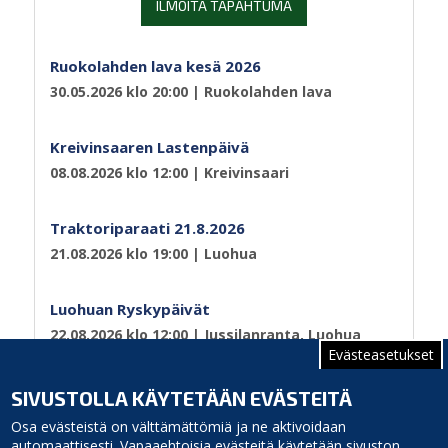
ILMOITA TAPAHTUMA
Ruokolahden lava kesä 2026
30.05.2026 klo 20:00
| Ruokolahden lava
Kreivinsaaren Lastenpäivä
08.08.2026 klo 12:00
| Kreivinsaari
Traktoriparaati 21.8.2026
21.08.2026 klo 19:00
| Luohua
Luohuan Ryskypäivät
22.08.2026 klo 12:00
| Jussilanranta, Luohua
Evästeasetukset
Sivutus
Sivu 1
Seuraava
››
SIVUSTOLLA KÄYTETÄÄN EVÄSTEITÄ
sivu
Osa evästeistä on välttämättömiä ja ne aktivoidaan
automaattisesti. Vapaaehtoisia evästeitä käytetään sivuston