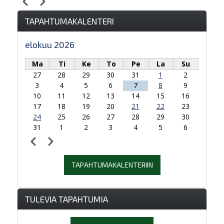
Edellinen
Seuraava
Sivutus
klo 14
TAPAHTUMAKALENTERI
klo 15
elokuu 2026
klo 16
Ma
Ti
Ke
To
Pe
La
Su
27
28
29
30
31
1
2
klo 17
3
4
5
6
7
8
9
10
11
12
13
14
15
16
klo 18
17
18
19
20
21
22
23
24
25
26
27
28
29
30
klo 19
31
1
2
3
4
5
6
Edellinen
Seuraava
Sivutus
klo 20
TAPAHTUMAKALENTERIIN
klo 21
klo 22
TULEVIA TAPAHTUMIA
klo 23