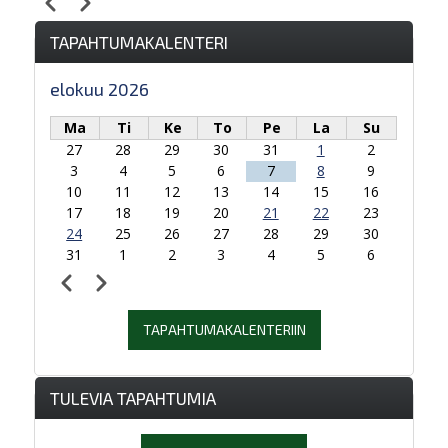
Edellinen
Seuraava
Sivutus
TAPAHTUMAKALENTERI
elokuu 2026
Ma
Ti
Ke
To
Pe
La
Su
27
28
29
30
31
1
2
3
4
5
6
7
8
9
10
11
12
13
14
15
16
17
18
19
20
21
22
23
24
25
26
27
28
29
30
31
1
2
3
4
5
6
Edellinen
Seuraava
Sivutus
TAPAHTUMAKALENTERIIN
TULEVIA TAPAHTUMIA