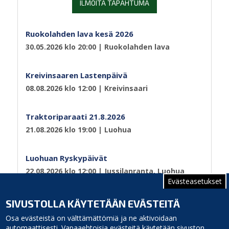
ILMOITA TAPAHTUMA
Ruokolahden lava kesä 2026
30.05.2026 klo 20:00
| Ruokolahden lava
Kreivinsaaren Lastenpäivä
08.08.2026 klo 12:00
| Kreivinsaari
Traktoriparaati 21.8.2026
21.08.2026 klo 19:00
| Luohua
Luohuan Ryskypäivät
22.08.2026 klo 12:00
| Jussilanranta, Luohua
Evästeasetukset
Sivutus
Sivu 1
Seuraava
››
SIVUSTOLLA KÄYTETÄÄN EVÄSTEITÄ
sivu
Osa evästeistä on välttämättömiä ja ne aktivoidaan
automaattisesti. Vapaaehtoisia evästeitä käytetään sivuston