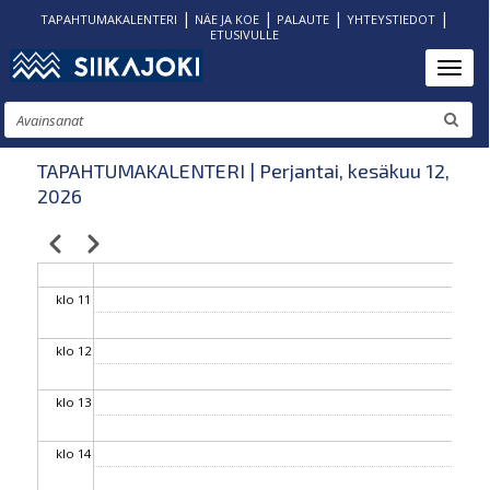
|
|
|
|
TAPAHTUMAKALENTERI
NÄE JA KOE
PALAUTE
YHTEYSTIEDOT
ETUSIVULLE
klo 06
Hyppää
Toggl
pääsisältöön
klo 07
Etsi
klo 08
TAPAHTUMAKALENTERI | Perjantai, kesäkuu 12,
2026
klo 09
Edellinen
Seuraava
Sivutus
klo 10
klo 11
klo 12
klo 13
klo 14