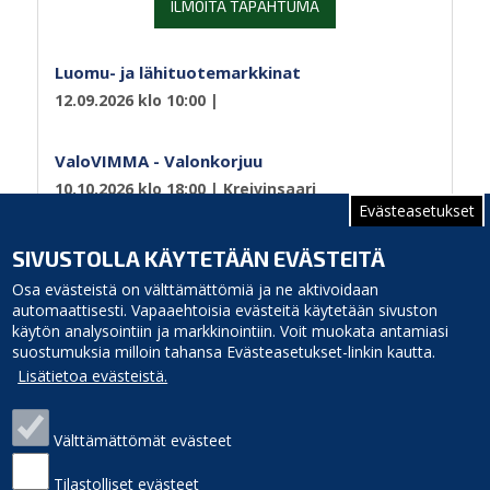
ILMOITA TAPAHTUMA
Luomu- ja lähituotemarkkinat
12.09.2026 klo 10:00
|
ValoVIMMA - Valonkorjuu
10.10.2026 klo 18:00
| Kreivinsaari
Evästeasetukset
Sivutus
Edellinen
‹‹
Sivu 2
SIVUSTOLLA KÄYTETÄÄN EVÄSTEITÄ
sivu
Osa evästeistä on välttämättömiä ja ne aktivoidaan
automaattisesti. Vapaaehtoisia evästeitä käytetään sivuston
käytön analysointiin ja markkinointiin. Voit muokata antamiasi
suostumuksia milloin tahansa Evästeasetukset-linkin kautta.
Lisätietoa evästeistä.
Välttämättömät evästeet
Siikajoen kunta
Puhelinluettelo
Virastotie 5A
Laskutusosoite
Tilastolliset evästeet