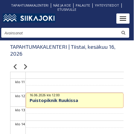
|
|
|
|
TAPAHTUMAKALENTERI
NÄE JA KOE
PALAUTE
YHTEYSTIEDOT
ETUSIVULLE
klo 06
Hyppää
Toggl
pääsisältöön
klo 07
Etsi
klo 08
TAPAHTUMAKALENTERI | Tiistai, kesäkuu 16,
2026
klo 09
Edellinen
Seuraava
Sivutus
klo 10
klo 11
16.06.2026 klo 12:00
klo 12
Puistopiknik Ruukissa
klo 13
klo 14