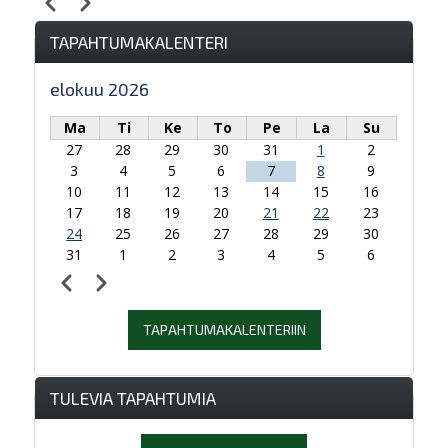
Edellinen
Seuraava
Sivutus
TAPAHTUMAKALENTERI
elokuu 2026
Ma
Ti
Ke
To
Pe
La
Su
27
28
29
30
31
1
2
3
4
5
6
7
8
9
10
11
12
13
14
15
16
17
18
19
20
21
22
23
24
25
26
27
28
29
30
31
1
2
3
4
5
6
Edellinen
Seuraava
Sivutus
TAPAHTUMAKALENTERIIN
TULEVIA TAPAHTUMIA