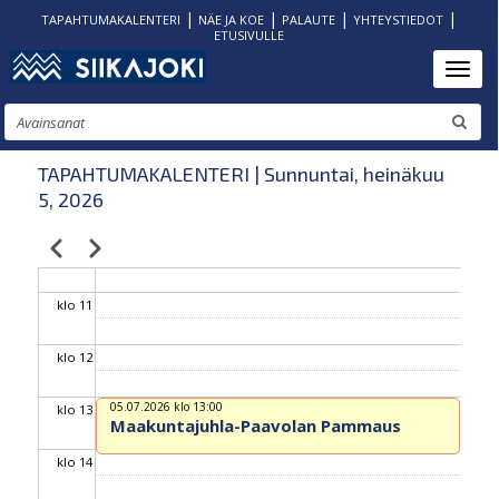
|
|
|
|
TAPAHTUMAKALENTERI
NÄE JA KOE
PALAUTE
YHTEYSTIEDOT
ETUSIVULLE
klo 06
Hyppää
Toggl
pääsisältöön
klo 07
Etsi
klo 08
TAPAHTUMAKALENTERI | Sunnuntai, heinäkuu
5, 2026
klo 09
Edellinen
Seuraava
Sivutus
klo 10
klo 11
klo 12
05.07.2026 klo 13:00
klo 13
Maakuntajuhla-Paavolan Pammaus
klo 14