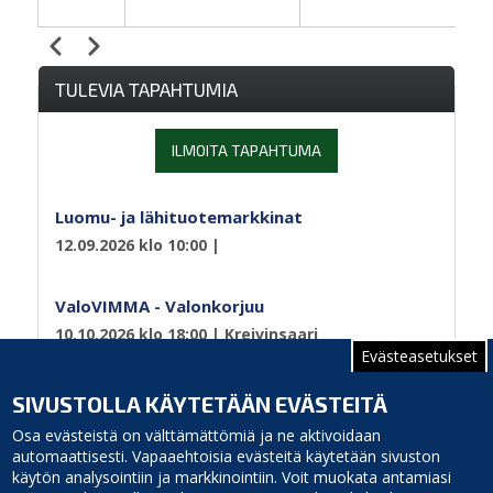
Edellinen
Seuraava
Sivutus
TULEVIA TAPAHTUMIA
ILMOITA TAPAHTUMA
Luomu- ja lähituotemarkkinat
12.09.2026 klo 10:00
|
ValoVIMMA - Valonkorjuu
10.10.2026 klo 18:00
| Kreivinsaari
Evästeasetukset
Sivutus
Edellinen
‹‹
Sivu 2
SIVUSTOLLA KÄYTETÄÄN EVÄSTEITÄ
sivu
Osa evästeistä on välttämättömiä ja ne aktivoidaan
automaattisesti. Vapaaehtoisia evästeitä käytetään sivuston
käytön analysointiin ja markkinointiin. Voit muokata antamiasi