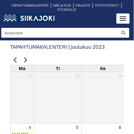
|
|
|
|
TAPAHTUMAKALENTERI
NÄE JA KOE
PALAUTE
YHTEYSTIEDOT
ETUSIVULLE
Hyppää
Toggl
pääsisältöön
Etsi
TAPAHTUMAKALENTERI | joulukuu 2023
Edellinen
Seuraava
Sivutus
Ma
Ti
Ke
27
28
29
4
5
6