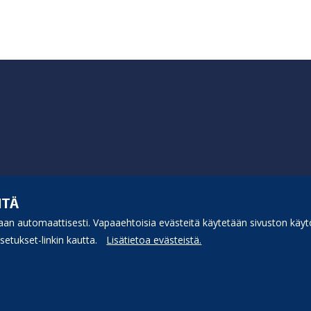
ITÄ
an automaattisesti. Vapaaehtoisia evästeitä käytetään sivuston käytö
etukset-linkin kautta.
Lisätietoa evästeistä.