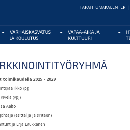
TAPAHTUMAKALENTERI
VARHAISKASVATUS
VAPAA-AIKA JA
H
JA KOULUTUS
KULTTUURI
T
RKKINOINTITYÖRYHMÄ
t toimikaudella 2025 - 2029
ntipäällikkö (pj)
Kivelä (vpj)
isa Aalto
htaja (esittelijä ja sihteeri)
antuntija Erja Laukkanen