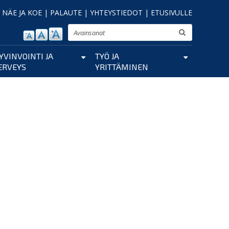
|
NÄE JA KOE
|
PALAUTE
|
YHTEYSTIEDOT
|
ETUSIVULLE
Etsi
YVINVOINTI JA
TYÖ JA
ERVEYS
YRITTÄMINEN