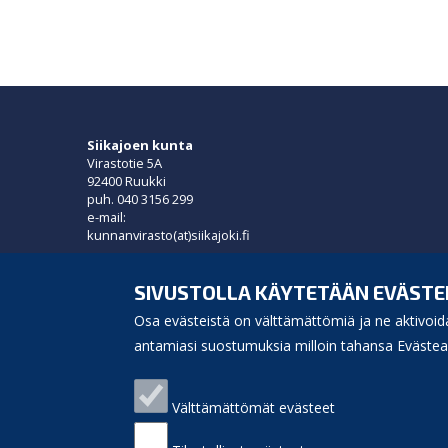
Siikajoen kunta
Virastotie 5A
92400 Ruukki
puh. 040 3156 299
e-mail:
kunnanvirasto(at)siikajoki.fi
Puhelinluettelo
Laskutusosoite
SIVUSTOLLA KÄYTETÄÄN EVÄSTE
Palaute
Osa evästeistä on välttämättömiä ja ne aktivoida
Sivukartta
Saavutettavuus
antamiasi suostumuksia milloin tahansa Evästeas
Etusivulle
Välttämättömät evästeet