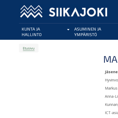
Hyppää
pääsisältöön
KUNTA JA
ASUMINEN JA
HALLINTO
YMPÄRISTÖ
Etusivu
MURUPOLKU
MA
Jäsene
Hyvinvoi
Markus 
Anna-Li
Kunnanjo
ICT-asi