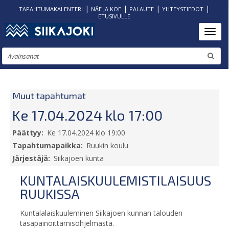
|
|
|
|
TAPAHTUMAKALENTERI
NÄE JA KOE
PALAUTE
YHTEYSTIEDOT
ETUSIVULLE
Hyppää
Toggl
pääsisältöön
Etsi
Muut tapahtumat
Ke 17.04.2024 klo 17:00
Päättyy
Ke 17.04.2024 klo 19:00
Tapahtumapaikka
Ruukin koulu
Järjestäjä
Siikajoen kunta
KUNTALAISKUULEMISTILAISUUS
RUUKISSA
Kuntalalaiskuuleminen Siikajoen kunnan talouden
tasapainoittamisohjelmasta.