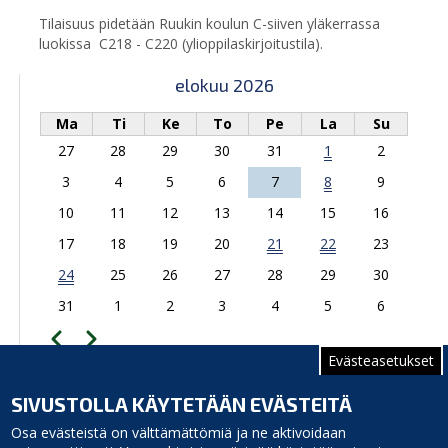
Tilaisuus pidetään Ruukin koulun C-siiven yläkerrassa
luokissa C218 - C220 (ylioppilaskirjoitustila).
elokuu 2026
Ma
Ti
Ke
To
Pe
La
Su
27
28
29
30
31
1
2
3
4
5
6
7
8
9
10
11
12
13
14
15
16
17
18
19
20
21
22
23
24
25
26
27
28
29
30
31
1
2
3
4
5
6
Edellinen
Seuraava
Sivutus
Evästeasetukset
TAPAHTUMAKALENTERIIN
SIVUSTOLLA KÄYTETÄÄN EVÄSTEITÄ
Opintie 1, 92400 Ruukki
Osa evästeistä on välttämättömiä ja ne aktivoidaan