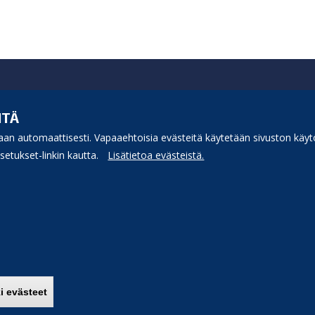
ITÄ
an automaattisesti. Vapaaehtoisia evästeitä käytetään sivuston käytö
etukset-linkin kautta.
Lisätietoa evästeistä.
i evästeet
Poista hyväksyntä