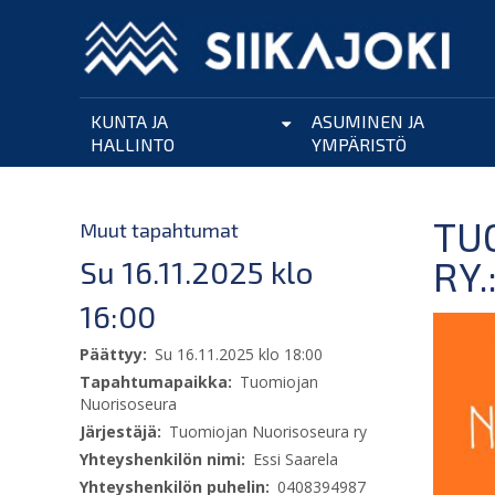
Hyppää
pääsisältöön
KUNTA JA
ASUMINEN JA
HALLINTO
YMPÄRISTÖ
TU
Muut tapahtumat
RY
Su 16.11.2025 klo
16:00
Päättyy
Su 16.11.2025 klo 18:00
Tapahtumapaikka
Tuomiojan
Nuorisoseura
Järjestäjä
Tuomiojan Nuorisoseura ry
Yhteyshenkilön nimi
Essi Saarela
Yhteyshenkilön puhelin
0408394987