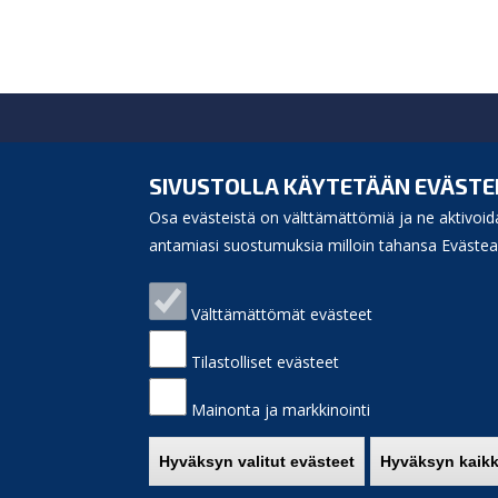
Siikajoen kunta
Virastotie 5A
SIVUSTOLLA KÄYTETÄÄN EVÄSTE
92400 Ruukki
Osa evästeistä on välttämättömiä ja ne aktivoida
puh. 040 3156 299
e-mail:
antamiasi suostumuksia milloin tahansa Evästeas
kunnanvirasto(at)siikajoki.fi
Puhelinluettelo
Välttämättömät evästeet
Laskutusosoite
Palaute
Sivukartta
Tilastolliset evästeet
Saavutettavuus
Etusivulle
Mainonta ja markkinointi
Hyväksyn valitut evästeet
Hyväksyn kaikk