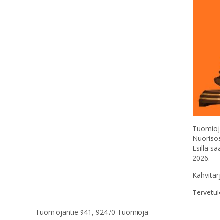
Tuomioja
Nuorisos
Esillä s
2026.
Kahvitarj
Tervetul
Tuomiojantie 941, 92470 Tuomioja