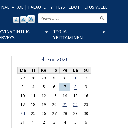
|
NÄE JA KOE
|
PALAUTE
|
YHTEYSTIEDOT
|
ETUSIVULLE
Etsi
YVINVOINTI JA
TYÖ JA
ERVEYS
YRITTÄMINEN
elokuu 2026
Ma
Ti
Ke
To
Pe
La
Su
27
28
29
30
31
1
2
3
4
5
6
7
8
9
10
11
12
13
14
15
16
17
18
19
20
21
22
23
24
25
26
27
28
29
30
31
1
2
3
4
5
6