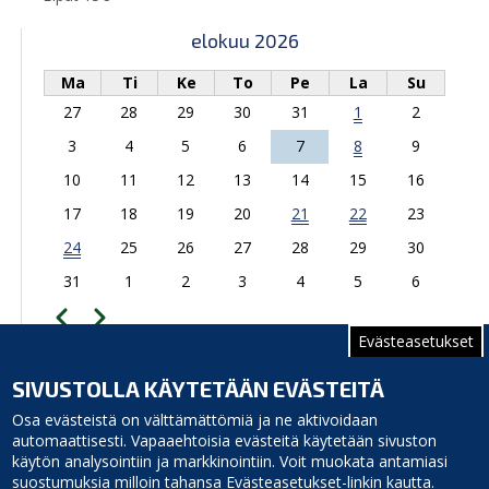
elokuu 2026
Ma
Ti
Ke
To
Pe
La
Su
27
28
29
30
31
1
2
3
4
5
6
7
8
9
10
11
12
13
14
15
16
17
18
19
20
21
22
23
24
25
26
27
28
29
30
31
1
2
3
4
5
6
Edellinen
Seuraava
Sivutus
Evästeasetukset
TAPAHTUMAKALENTERIIN
SIVUSTOLLA KÄYTETÄÄN EVÄSTEITÄ
Relletintie 47, 92350 Revonlahti
Osa evästeistä on välttämättömiä ja ne aktivoidaan
automaattisesti. Vapaaehtoisia evästeitä käytetään sivuston
käytön analysointiin ja markkinointiin. Voit muokata antamiasi
suostumuksia milloin tahansa Evästeasetukset-linkin kautta.