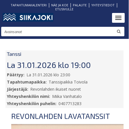
|
|
|
|
TAPAHTUMAKALENTERI
NÄE JA KOE
PALAUTE
YHTEYSTIEDOT
ETUSIVULLE
Hyppää
Toggl
pääsisältöön
Etsi
Tanssi
La 31.01.2026 klo 19:00
Päättyy
La 31.01.2026 klo 23:00
Tapahtumapaikka
Tanssipaikka Toivola
Järjestäjä
Revonlahden ikuiset nuoret
Yhteyshenkilön nimi
Miika Vanhatalo
Yhteyshenkilön puhelin
0407713283
REVONLAHDEN LAVATANSSIT