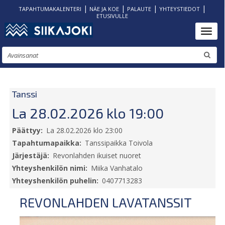
|
|
|
|
TAPAHTUMAKALENTERI
NÄE JA KOE
PALAUTE
YHTEYSTIEDOT
ETUSIVULLE
Hyppää
Toggl
pääsisältöön
Etsi
Tanssi
La 28.02.2026 klo 19:00
Päättyy
La 28.02.2026 klo 23:00
Tapahtumapaikka
Tanssipaikka Toivola
Järjestäjä
Revonlahden ikuiset nuoret
Yhteyshenkilön nimi
Miika Vanhatalo
Yhteyshenkilön puhelin
0407713283
REVONLAHDEN LAVATANSSIT