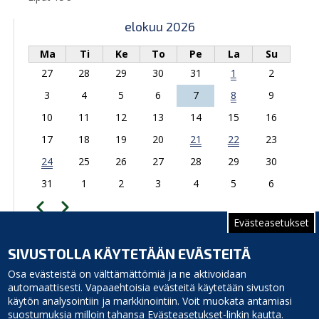
elokuu 2026
Ma
Ti
Ke
To
Pe
La
Su
27
28
29
30
31
1
2
3
4
5
6
7
8
9
10
11
12
13
14
15
16
17
18
19
20
21
22
23
24
25
26
27
28
29
30
31
1
2
3
4
5
6
Edellinen
Seuraava
Sivutus
Evästeasetukset
TAPAHTUMAKALENTERIIN
SIVUSTOLLA KÄYTETÄÄN EVÄSTEITÄ
Relletintie 47, 92350 Revonlahti
Osa evästeistä on välttämättömiä ja ne aktivoidaan
automaattisesti. Vapaaehtoisia evästeitä käytetään sivuston
käytön analysointiin ja markkinointiin. Voit muokata antamiasi
suostumuksia milloin tahansa Evästeasetukset-linkin kautta.