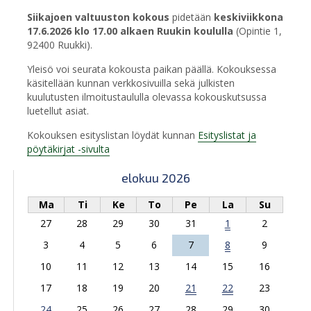
Siikajoen valtuuston kokous
pidetään
keskiviikkona
17.6.2026 klo 17.00 alkaen Ruukin koululla
(Opintie 1,
92400 Ruukki).
Yleisö voi seurata kokousta paikan päällä. Kokouksessa
käsitellään kunnan verkkosivuilla sekä julkisten
kuulutusten ilmoitustaululla olevassa kokouskutsussa
luetellut asiat.
Kokouksen esityslistan löydät kunnan
Esityslistat ja
pöytäkirjat -sivulta
elokuu 2026
Ma
Ti
Ke
To
Pe
La
Su
27
28
29
30
31
1
2
3
4
5
6
7
8
9
10
11
12
13
14
15
16
17
18
19
20
21
22
23
24
25
26
27
28
29
30