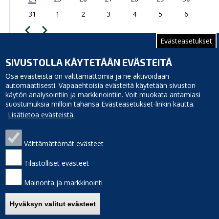
31
1
2
3
4
5
6
Edellinen
Seuraava
Sivutus
Evästeasetukset
TAPAHTUMAKALENTERIIN
SIVUSTOLLA KÄYTETÄÄN EVÄSTEITÄ
Opintie 1, 92400 Ruukki
Osa evästeistä on välttämättömiä ja ne aktivoidaan
automaattisesti. Vapaaehtoisia evästeitä käytetään sivuston
käytön analysointiin ja markkinointiin. Voit muokata antamiasi
suostumuksia milloin tahansa Evästeasetukset-linkin kautta.
Lisätietoa evästeistä.
Välttämättömät evästeet
Siikajoen kunta
Puhelinluettelo
Virastotie 5A
Laskutusosoite
Tilastolliset evästeet
92400 Ruukki
Palaute
puh. 040 3156 299
Sivukartta
Mainonta ja markkinointi
e-mail: kunnanvirasto(at)siikajoki.fi
Saavutettavuus
Etusivulle
Hyväksyn valitut evästeet