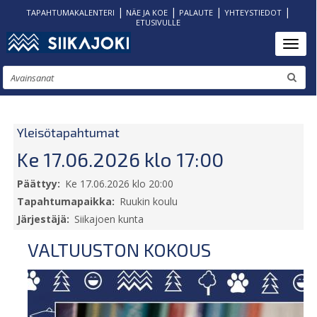
|
|
|
|
TAPAHTUMAKALENTERI
NÄE JA KOE
PALAUTE
YHTEYSTIEDOT
ETUSIVULLE
Hyppää
Toggl
pääsisältöön
Etsi
Yleisötapahtumat
Ke 17.06.2026 klo 17:00
Päättyy
Ke 17.06.2026 klo 20:00
Tapahtumapaikka
Ruukin koulu
Järjestäjä
Siikajoen kunta
VALTUUSTON KOKOUS