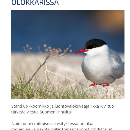
OLOKKARISSA
Stand up -koomikko ja luontovalokuvaaja Iikka Kivi tuo
tärkeää viestiä Suomen linnuilta!
Noin tunnin mittaisessa esityksessä on tilaa
monenlaisille näkökulmille: toisaalta linnut lohduttavat,