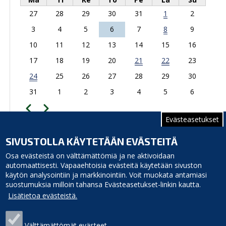
27
28
29
30
31
1
2
3
4
5
6
7
8
9
10
11
12
13
14
15
16
17
18
19
20
21
22
23
24
25
26
27
28
29
30
31
1
2
3
4
5
6
Edellinen
Seuraava
Sivutus
Evästeasetukset
TAPAHTUMAKALENTERIIN
SIVUSTOLLA KÄYTETÄÄN EVÄSTEITÄ
Opintie 3, 92400 Ruukki
Osa evästeistä on välttämättömiä ja ne aktivoidaan
automaattisesti. Vapaaehtoisia evästeitä käytetään sivuston
käytön analysointiin ja markkinointiin. Voit muokata antamiasi
suostumuksia milloin tahansa Evästeasetukset-linkin kautta.
Lisätietoa evästeistä.
Välttämättömät evästeet