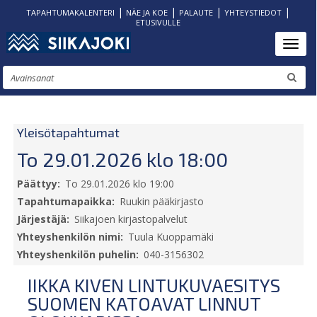
|
|
|
|
TAPAHTUMAKALENTERI
NÄE JA KOE
PALAUTE
YHTEYSTIEDOT
ETUSIVULLE
Hyppää
Toggl
pääsisältöön
Etsi
Yleisötapahtumat
To 29.01.2026 klo 18:00
Päättyy
To 29.01.2026 klo 19:00
Tapahtumapaikka
Ruukin pääkirjasto
Järjestäjä
Siikajoen kirjastopalvelut
Yhteyshenkilön nimi
Tuula Kuoppamäki
Yhteyshenkilön puhelin
040-3156302
IIKKA KIVEN LINTUKUVAESITYS
SUOMEN KATOAVAT LINNUT