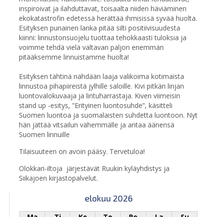
inspiroivat ja ilahduttavat, toisaalta niiden häviäminen
ekokatastrofin edetessä herättää ihmisissä syvää huolta.
Esityksen punainen lanka pitää silti positiivisuudesta
kiinni: linnustonsuojelu tuottaa tehokkaasti tuloksia ja
voimme tehdä vielä valtavan paljon enemmän
pitääksemme linnuistamme huolta!
Esityksen tähtinä nähdään laaja valikoima kotimaista
linnustoa pihapiireistä jylhille saloille. Kivi pitkän linjan
luontovalokuvaaja ja lintuharrastaja. Kiven viimeisin
stand up -esitys, ”Erityinen luontosuhde”, käsitteli
Suomen luontoa ja suomalaisten suhdetta luontoon. Nyt
hän jättää vitsailun vähemmälle ja antaa äänensä
Suomen linnuille
Tilaisuuteen on avoin pääsy. Tervetuloa!
Olokkari-iltoja järjestävät Ruukin kyläyhdistys ja
Siikajoen kirjastopalvelut.
elokuu 2026
Ma
Ti
Ke
To
Pe
La
Su