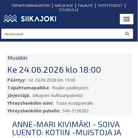
|
|
|
|
TAPAHTUMAKALENTERI
NÄE JA KOE
PALAUTE
YHTEYSTIEDOT
ETUSIVULLE
Hyppää
Toggl
pääsisältöön
Etsi
Musiikki
Ke 24.06.2026 klo 18:00
Päättyy
Ke 24.06.2026 klo 19:00
Tapahtumapaikka
Ruukin pääkirjasto
Järjestäjä
Siikajoen kulttuuripalvelut
Yhteyshenkilön nimi
Tuula Kuoppamäki
Yhteyshenkilön puhelin
040-3156302
ANNE-MARI KIVIMÄKI - SOIVA
LUENTO: KOTIIN -MUISTOJA JA