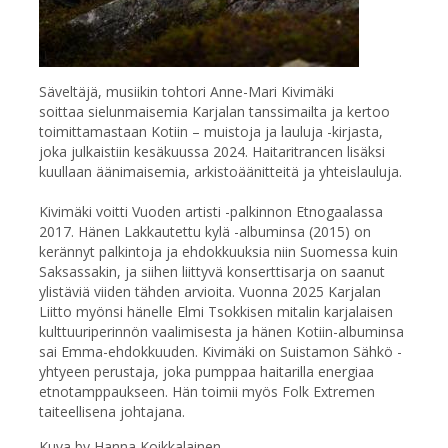
Säveltäjä, musiikin tohtori Anne-Mari Kivimäki
soittaa sielunmaisemia Karjalan tanssimailta ja kertoo
toimittamastaan Kotiin – muistoja ja lauluja -kirjasta,
joka julkaistiin kesäkuussa 2024. Haitaritrancen lisäksi
kuullaan äänimaisemia, arkistoäänitteitä ja yhteislauluja.
Kivimäki voitti Vuoden artisti -palkinnon Etnogaalassa
2017. Hänen Lakkautettu kylä -albuminsa (2015) on
kerännyt palkintoja ja ehdokkuuksia niin Suomessa kuin
Saksassakin, ja siihen liittyvä konserttisarja on saanut
ylistäviä viiden tähden arvioita. Vuonna 2025 Karjalan
Liitto myönsi hänelle Elmi Tsokkisen mitalin karjalaisen
kulttuuriperinnön vaalimisesta ja hänen Kotiin-albuminsa
sai Emma-ehdokkuuden. Kivimäki on Suistamon Sähkö -
yhtyeen perustaja, joka pumppaa haitarilla energiaa
etnotamppaukseen. Hän toimii myös Folk Extremen
taiteellisena johtajana.
Kuva by Hanna Koikkalainen