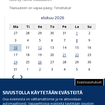
Tilaisuuteen on vapaa pääsy. Tervetuloa!
elokuu 2026
Ma
Ti
Ke
To
Pe
La
Su
27
28
29
30
31
1
2
3
4
5
6
7
8
9
10
11
12
13
14
15
16
17
18
19
20
21
22
23
24
25
26
27
28
29
30
31
1
2
3
4
5
6
Edellinen
Seuraava
Sivutus
Evästeasetukset
TAPAHTUMAKALENTERIIN
SIVUSTOLLA KÄYTETÄÄN EVÄSTEITÄ
Opintie 3, 92400 Ruukki
Osa evästeistä on välttämättömiä ja ne aktivoidaan
automaattisesti. Vapaaehtoisia evästeitä käytetään sivuston