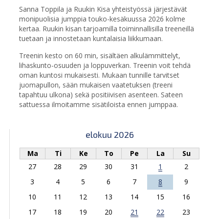
Sanna Toppila ja Ruukin Kisa yhteistyössä järjestävät
monipuolisia jumppia touko-kesäkuussa 2026 kolme
kertaa. Ruukin kisan tarjoamilla toiminnallisilla treeneillä
tuetaan ja innostetaan kuntalaisia liikkumaan.
Treenin kesto on 60 min, sisältäen alkulämmittelyt,
lihaskunto-osuuden ja loppuverkan. Treenin voit tehdä
oman kuntosi mukaisesti. Mukaan tunnille tarvitset
juomapullon, sään mukaisen vaatetuksen (treeni
tapahtuu ulkona) sekä positiivisen asenteen. Sateen
sattuessa ilmoitamme sisätiloista ennen jumppaa.
elokuu 2026
Ma
Ti
Ke
To
Pe
La
Su
27
28
29
30
31
1
2
3
4
5
6
7
8
9
10
11
12
13
14
15
16
17
18
19
20
21
22
23