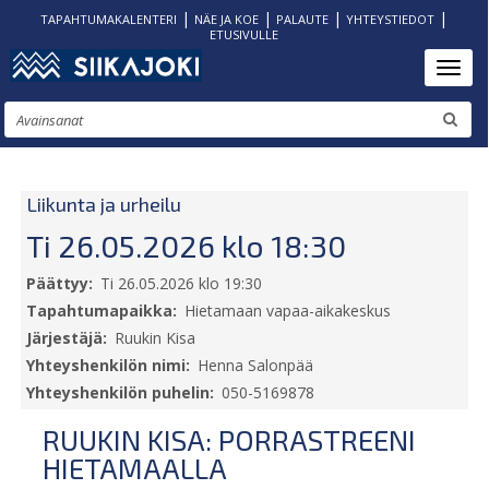
|
|
|
|
TAPAHTUMAKALENTERI
NÄE JA KOE
PALAUTE
YHTEYSTIEDOT
ETUSIVULLE
Hyppää
Toggl
pääsisältöön
Etsi
Liikunta ja urheilu
Ti 26.05.2026 klo 18:30
Päättyy
Ti 26.05.2026 klo 19:30
Tapahtumapaikka
Hietamaan vapaa-aikakeskus
Järjestäjä
Ruukin Kisa
Yhteyshenkilön nimi
Henna Salonpää
Yhteyshenkilön puhelin
050-5169878
RUUKIN KISA: PORRASTREENI
HIETAMAALLA