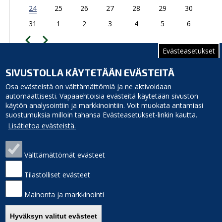
24
25
26
27
28
29
30
31
1
2
3
4
5
6
Edellinen
Seuraava
Sivutus
Evästeasetukset
TAPAHTUMAKALENTERIIN
SIVUSTOLLA KÄYTETÄÄN EVÄSTEITÄ
Hietamaantie 96, 92400 Ruukki
Osa evästeistä on välttämättömiä ja ne aktivoidaan
automaattisesti. Vapaaehtoisia evästeitä käytetään sivuston
käytön analysointiin ja markkinointiin. Voit muokata antamiasi
suostumuksia milloin tahansa Evästeasetukset-linkin kautta.
Lisätietoa evästeistä.
Välttämättömät evästeet
Siikajoen kunta
Puhelinluettelo
Virastotie 5A
Laskutusosoite
Tilastolliset evästeet
92400 Ruukki
Palaute
puh. 040 3156 299
Sivukartta
Mainonta ja markkinointi
e-mail: kunnanvirasto(at)siikajoki.fi
Saavutettavuus
Etusivulle
Hyväksyn valitut evästeet