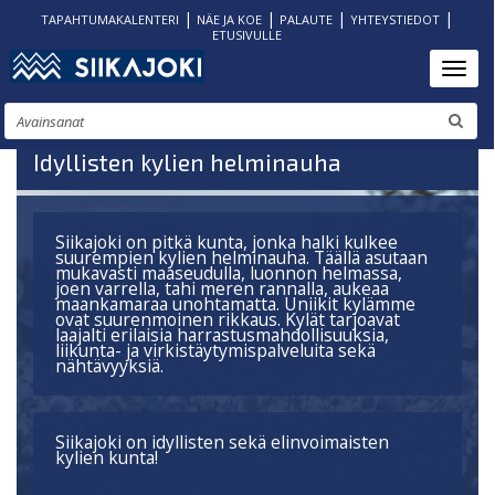
|
|
|
|
TAPAHTUMAKALENTERI
NÄE JA KOE
PALAUTE
YHTEYSTIEDOT
ETUSIVULLE
Hyppää
Toggl
pääsisältöön
Etsi
Idyllisten kylien helminauha
Siikajoki on pitkä kunta, jonka halki kulkee
suurempien kylien helminauha. Täällä asutaan
mukavasti maaseudulla, luonnon helmassa,
joen varrella, tahi meren rannalla, aukeaa
maankamaraa unohtamatta. Uniikit kylämme
ovat suurenmoinen rikkaus. Kylät tarjoavat
laajalti erilaisia harrastusmahdollisuuksia,
liikunta- ja virkistäytymispalveluita sekä
nähtävyyksiä.
Siikajoki on idyllisten sekä elinvoimaisten
kylien kunta!