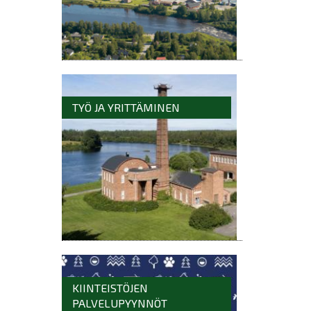
TYÖ JA YRITTÄMINEN
KIINTEISTÖJEN
PALVELUPYYNNÖT