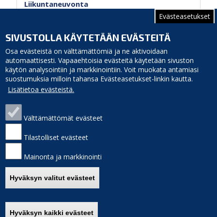
Liikuntaneuvonta
Evästeasetukset
Sivutus
Sivu 1
Seuraava
››
SIVUSTOLLA KÄYTETÄÄN EVÄSTEITÄ
sivu
Osa evästeistä on välttämättömiä ja ne aktivoidaan
automaattisesti. Vapaaehtoisia evästeitä käytetään sivuston
käytön analysointiin ja markkinointiin. Voit muokata antamiasi
suostumuksia milloin tahansa Evästeasetukset-linkin kautta.
Lisätietoa evästeistä.
Välttämättömät evästeet
Siikajoen kunta
Puhelinluettelo
Virastotie 5A
Laskutusosoite
Tilastolliset evästeet
92400 Ruukki
Palaute
puh. 040 3156 299
Sivukartta
Mainonta ja markkinointi
e-mail: kunnanvirasto(at)siikajoki.fi
Saavutettavuus
Etusivulle
Hyväksyn valitut evästeet
Hyväksyn kaikki evästeet
Poista hyväksyntä