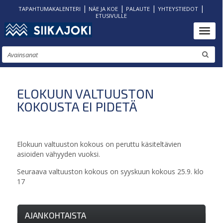
|
|
|
|
TAPAHTUMAKALENTERI
NÄE JA KOE
PALAUTE
YHTEYSTIEDOT
ETUSIVULLE
Hyppää
Toggl
pääsisältöön
Etsi
ELOKUUN VALTUUSTON
KOKOUSTA EI PIDETÄ
Elokuun valtuuston kokous on peruttu käsiteltävien
asioiden vähyyden vuoksi.
Seuraava valtuuston kokous on syyskuun kokous 25.9. klo
17
AJANKOHTAISTA