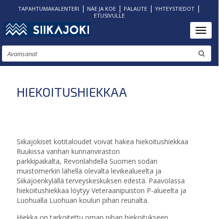
|
|
|
|
TAPAHTUMAKALENTERI
NÄE JA KOE
PALAUTE
YHTEYSTIEDOT
ETUSIVULLE
Hyppää
Toggl
pääsisältöön
Etsi
HIEKOITUSHIEKKAA
Siikajokiset kotitaloudet voivat hakea hiekoitushiekkaa
Ruukissa vanhan kunnanviraston
parkkipaikalta, Revonlahdella Suomen sodan
muistomerkin lähellä olevalta levikealueelta ja
Siikajoenkylällä terveyskeskuksen edestä. Paavolassa
hiekoitushiekkaa löytyy Veteraanipuiston P-alueelta ja
Luohualla Luohuan koulun pihan reunalta.
Hiekka on tarkoitettu oman pihan hiekoitukseen.