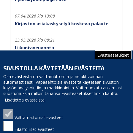
07.04.2026 klo 13:08
Kirjaston asiakaskyselyä koskeva palaute
23.03.2026 klo 08:21
Liikuntaneuvonta
Evästeasetukset
Sivutus
Sivu 1
Seuraava
››
SIVUSTOLLA KÄYTETÄÄN EVÄSTEITÄ
sivu
Osa evästeistä on välttämättömiä ja ne aktivoidaan
automaattisesti. Vapaaehtoisia evästeitä käytetään sivuston
käytön analysointiin ja markkinointiin. Voit muokata antamiasi
suostumuksia milloin tahansa Evästeasetukset-linkin kautta.
Lisätietoa evästeistä.
Välttämättömät evästeet
Siikajoen kunta
Puhelinluettelo
Virastotie 5A
Laskutusosoite
Tilastolliset evästeet
92400 Ruukki
Palaute