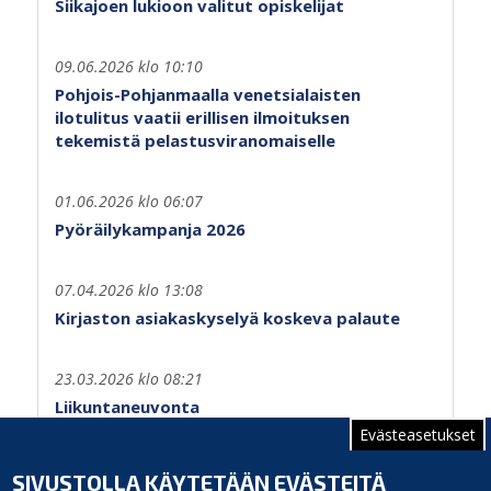
Siikajoen lukioon valitut opiskelijat
09.06.2026 klo 10:10
Pohjois-Pohjanmaalla venetsialaisten
ilotulitus vaatii erillisen ilmoituksen
tekemistä pelastusviranomaiselle
01.06.2026 klo 06:07
Pyöräilykampanja 2026
07.04.2026 klo 13:08
Kirjaston asiakaskyselyä koskeva palaute
23.03.2026 klo 08:21
Liikuntaneuvonta
Evästeasetukset
Sivutus
Sivu 1
Seuraava
››
SIVUSTOLLA KÄYTETÄÄN EVÄSTEITÄ