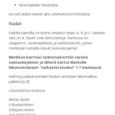
Revonlahden Nesteeltä
tai voit ladata kartan alta Liitetiedostot-kohdasta.
Radat:
Kaikilla kartoilla on kolme erilaista rataa: A, B ja C. Vaativin
rata on A. Rastit ovat kiintorasteja. Kartoissa on
ratapiirros, rastimääritteet ja tarkistuskortti, johon
merkitään rasteilla olevat tunnuskirjaimet.
Merkkaa karttasi tarkistuskorttiin rastien
tunnuskirjaimet ja lähetä kartta Markolle
liikuntatoimeen ”tarkastettavaksi” 1.7 mennessä.
Karttoja palauttaneiden kesken arvotaan liikunnallisia
palkintoja
😊
Liikunnallisin terveisin,
Marko Äijälä
Liikuntasihteeri
Siikajoen kunta
puh.0403156241