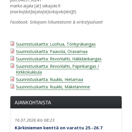
marko.aijala
[at]
siikajoki.fi
(
marko[dot]aijala[at]siikajoki[dot]fi
)
Facebook: Siikajoen liikuntatoimi & virkistysalueet
Suunnistuskartta: Luohua, Tönkyräkangas
Suunnistuskartta: Paavola, Oravamaa
Suunnistuskartta: Revonlahti, Häkkilänkangas
Suunnistuskartta: Revonlahti, Papinkangas /
Kirkkokukkula
Suunnistuskartta: Ruukki, Hietamaa
Suunnistuskartta: Ruukki, Mäkelänrinne
AJANKOHTAISTA
16.07.2026 klo 08:23
Kärkiniemen kenttä on varattu 25.-26.7