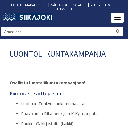
|
|
|
|
TAPAHTUMAKALENTERI
NÄE JA KOE
PALAUTE
YHTEYSTIEDOT
ETUSIVULLE
Hyppää
Toggl
pääsisältöön
Etsi
LUONTOLIIKUNTAKAMPANJA
Osallistu luontoliikuntakampanjaan!
Kiintorastikarttoja saat:
Luohuan Tönkyräkankaan majalta
Paavolan ja Siikajoenkylän K-Kyläkaupalta
Ruukin pääkirjastolta (kaikki)