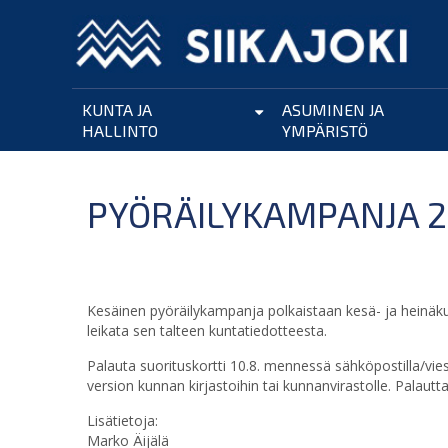
Hyppää
pääsisältöön
KUNTA JA
ASUMINEN JA
HALLINTO
YMPÄRISTÖ
PYÖRÄILYKAMPANJA 2
Kesäinen pyöräilykampanja polkaistaan kesä- ja heinäku
leikata sen talteen kuntatiedotteesta.
Palauta suorituskortti 10.8. mennessä sähköpostilla/viest
version kunnan kirjastoihin tai kunnanvirastolle. Palautt
Lisätietoja:
Marko Äijälä