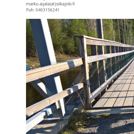
marko.aijala(at)siikajoki.fi
Puh. 0403156241