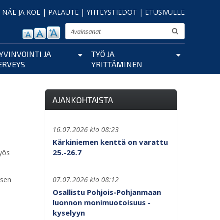
|
NÄE JA KOE
|
PALAUTE
|
YHTEYSTIEDOT
|
ETUSIVULLE
Etsi
YVINVOINTI JA
TYÖ JA
ERVEYS
YRITTÄMINEN
AJANKOHTAISTA
16.07.2026 klo 08:23
Kärkiniemen kenttä on varattu
25.-26.7
myös
isen
07.07.2026 klo 08:12
Osallistu Pohjois-Pohjanmaan
luonnon monimuotoisuus -
kyselyyn