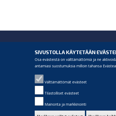
Siikajoen kunta
Virastotie 5A
SIVUSTOLLA KÄYTETÄÄN EVÄSTE
92400 Ruukki
Osa evästeistä on välttämättömiä ja ne aktivoida
puh. 040 3156 299
e-mail:
antamiasi suostumuksia milloin tahansa Evästeas
kunnanvirasto(at)siikajoki.fi
Puhelinluettelo
Välttämättömät evästeet
Laskutusosoite
Palaute
Sivukartta
Tilastolliset evästeet
Saavutettavuus
Etusivulle
Mainonta ja markkinointi