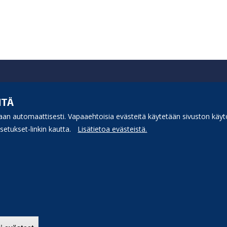
ITÄ
an automaattisesti. Vapaaehtoisia evästeitä käytetään sivuston käytö
etukset-linkin kautta.
Lisätietoa evästeistä.