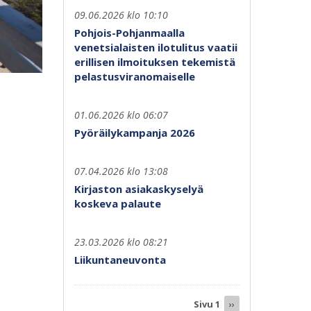
09.06.2026 klo 10:10
Pohjois-Pohjanmaalla
venetsialaisten ilotulitus vaatii
erillisen ilmoituksen tekemistä
pelastusviranomaiselle
01.06.2026 klo 06:07
Pyöräilykampanja 2026
07.04.2026 klo 13:08
Kirjaston asiakaskyselyä
koskeva palaute
23.03.2026 klo 08:21
Liikuntaneuvonta
Sivutus
Sivu 1
Seuraava
››