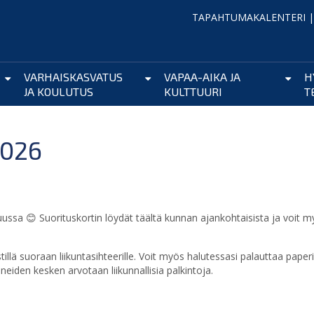
TAPAHTUMAKALENTERI
VARHAISKASVATUS
VAPAA-AIKA JA
H
JA KOULUTUS
KULTTUURI
T
026
ussa 😊 Suorituskortin löydät täältä kunnan ajankohtaisista ja voit 
illä suoraan liikuntasihteerille. Voit myös halutessasi palauttaa paper
aneiden kesken arvotaan liikunnallisia palkintoja.