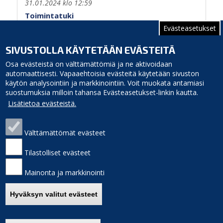
31.01.2024 klo 12:59
Toimintatuki
Evästeasetukset
Sivutus
Edellinen
‹‹
Sivu 2
SIVUSTOLLA KÄYTETÄÄN EVÄSTEITÄ
sivu
Osa evästeistä on välttämättömiä ja ne aktivoidaan
automaattisesti. Vapaaehtoisia evästeitä käytetään sivuston
käytön analysointiin ja markkinointiin. Voit muokata antamiasi
suostumuksia milloin tahansa Evästeasetukset-linkin kautta.
Lisätietoa evästeistä.
Välttämättömät evästeet
Siikajoen kunta
Puhelinluettelo
Virastotie 5A
Laskutusosoite
Tilastolliset evästeet
92400 Ruukki
Palaute
puh. 040 3156 299
Sivukartta
Mainonta ja markkinointi
e-mail: kunnanvirasto(at)siikajoki.fi
Saavutettavuus
Etusivulle
Hyväksyn valitut evästeet