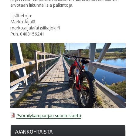
arvotaan liikunnallisia palkintoja.
Lisätietoja:
Marko Äijälä
marko.aijala(at)siikajoki.fi
Puh. 0403156241
Pyöräilykampanjan suorituskortti
AJANKOHTAISTA