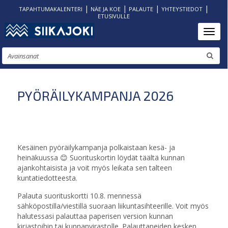
|
|
|
|
TAPAHTUMAKALENTERI
NÄE JA KOE
PALAUTE
YHTEYSTIEDOT
ETUSIVULLE
Hyppää
Toggl
pääsisältöön
Etsi
PYÖRÄILYKAMPANJA 2026
Kesäinen pyöräilykampanja polkaistaan kesä- ja
heinäkuussa 😊 Suorituskortin löydät täältä kunnan
ajankohtaisista ja voit myös leikata sen talteen
kuntatiedotteesta.
Palauta suorituskortti 10.8. mennessä
sähköpostilla/viestillä suoraan liikuntasihteerille. Voit myös
halutessasi palauttaa paperisen version kunnan
kirjastoihin tai kunnanvirastolle. Palauttaneiden kesken