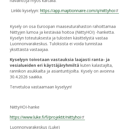
havaintoja myös kartalla.
Linkki kyselyyn:
https://app.maptionnaire.com/q/niittyhoi
Kysely on osa Euroopan maaseuturahaston rahoittamaa
Niittyjen lumoa ja kestävää hoitoa (NiittyHOI) -hanketta.
Kyselyn toteutuksesta ja tulosten käsittelystä vastaa
Luonnonvarakeskus. Tuloksista ei voida tunnistaa
yksittäistä vastaajaa.
Kyselyyn toivotaan vastauksia laajasti ranta- ja
vesialueiden eri käyttäjäryhmiltä
kuten kalastajilta,
rannikon asukkailta ja asiantuntijoilta. Kysely on avoinna
30.4.2026 saakka.
Tervetuloa vastaamaan kyselyyn!
NiittyHOI-hanke
https://www.luke.fi/fi/projektit/niittyhoi
Luonnonvarakeskus (Luke)