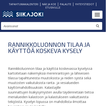
|
|
|
|
TAPAHTUMAKALENTERI
NÄE JA KOE
PALAUTE
YHTEYSTIEDOT
ETUSIVULLE
Hyppää
Toggl
pääsisältöön
Etsi
RANNIKKOLUONNON TILAA JA
KÄYTTÖÄ KOSKEVA KYSELY
Rannikkoluonnon tilaa ja käyttöä koskevassa kyselyssä
kartoitetaan näkemyksiä merenrantojen ja lähivesien
tilassa tapahtuneista muutoksista ja niiden syistä sekä
muutosten vaikutuksista ranta- ja vesialueiden
käyttömahdollisuuksiin. Kalastajille
suunnattujen lisäkysymysten avulla täydennetään tietoa
merialueiden kalastoon ja kalastukseen vaikuttavista
tekijöistä. Kyselyn lopussa on mahdollista ilmoittaa