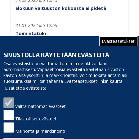
21.08.2025 klo 10:45
Elokuun valtuuston kokousta ei pidetä
31.01.2024 klo 12:59
Toimintatuki
Evästeasetukset
Sivutus
Edellinen
‹‹
Sivu 2
SIVUSTOLLA KÄYTETÄÄN EVÄSTEITÄ
sivu
Osa evästeistä on välttämättömiä ja ne aktivoidaan
automaattisesti. Vapaaehtoisia evästeitä käytetään sivuston
käytön analysointiin ja markkinointiin. Voit muokata antamiasi
suostumuksia milloin tahansa Evästeasetukset-linkin kautta.
Lisätietoa evästeistä.
Välttämättömät evästeet
Siikajoen kunta
Puhelinluettelo
Virastotie 5A
Laskutusosoite
Tilastolliset evästeet
92400 Ruukki
Palaute
puh. 040 3156 299
Sivukartta
Mainonta ja markkinointi
e-mail: kunnanvirasto(at)siikajoki.fi
Saavutettavuus