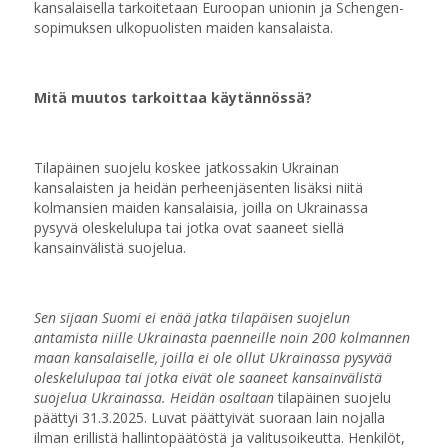
kansalaisella tarkoitetaan Euroopan unionin ja Schengen-
sopimuksen ulkopuolisten maiden kansalaista.
Mitä muutos tarkoittaa käytännössä?
Tilapäinen suojelu koskee jatkossakin Ukrainan
kansalaisten ja heidän perheenjäsenten lisäksi niitä
kolmansien maiden kansalaisia, joilla on Ukrainassa
pysyvä oleskelulupa tai jotka ovat saaneet siellä
kansainvälistä suojelua.
Sen sijaan Suomi ei enää jatka tilapäisen suojelun
antamista niille Ukrainasta paenneille noin 200 kolmannen
maan kansalaiselle, joilla ei ole ollut Ukrainassa pysyvää
oleskelulupaa tai jotka eivät ole saaneet kansainvälistä
suojelua Ukrainassa. Heidän osaltaan
tilapäinen suojelu
päättyi 31.3.2025. Luvat päättyivät suoraan lain nojalla
ilman erillistä hallintopäätöstä ja valitusoikeutta. Henkilöt,