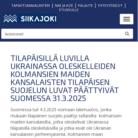
|
|
|
|
TAPAHTUMAKALENTERI
NÄE JA KOE
PALAUTE
YHTEYSTIEDOT
ETUSIVULLE
Hyppää
Toggl
pääsisältöön
Etsi
TILAPÄISILLÄ LUVILLA
UKRAINASSA OLESKELLEIDEN
KOLMANSIEN MAIDEN
KANSALAISTEN TILAPÄISEN
SUOJELUN LUVAT PÄÄTTYIVÄT
SUOMESSA 31.3.2025
Suomessa tuli 4.3.2025 voimaan lakimuutos, jonka
mukaan tilapäinen suojelu päättyi sellaisilta kolmansien
maiden kansalaisilta, jotka oleskelivat Ukrainassa
tilapäisillä oleskeluluvilla ja jotka eivät ole Ukrainan
kansalaisen perheenjäseniä. Kolmannen maan