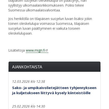
tilapäisen suojelun oleskelulupa on päättynyt, hän
syyllistyy ulkomaalaisrikkomukseen. Poliisi tekee
Suomessa ulkomaalaisvalvontaa.
Jos henkilöllä on tilapäisen suojelun luvan lisäksi jokin
toinen oleskelulupa voimassa Suomessa, tilapäisen
suojelun luvan päättyminen ei vaikuta toiseen
oleskelulupaan.
Lisätietoja
www.migri.fi
AJANKOHTAISTA
12.03.2026 klo 12:38
Sako- ja umpikaivolietejätteen tyhjennykseen
ja kuljetukseen liittyvä kysely kiinteistöille
25.02.2026 klo 14:30