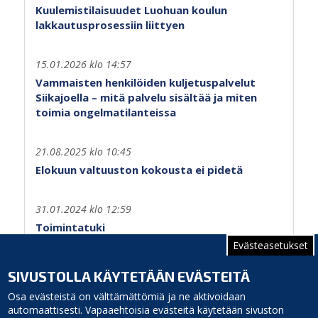
Kuulemistilaisuudet Luohuan koulun
lakkautusprosessiin liittyen
15.01.2026 klo 14:57
Vammaisten henkilöiden kuljetuspalvelut
Siikajoella – mitä palvelu sisältää ja miten
toimia ongelmatilanteissa
21.08.2025 klo 10:45
Elokuun valtuuston kokousta ei pidetä
31.01.2024 klo 12:59
Toimintatuki
Evästeasetukset
Sivutus
Edellinen
‹‹
Sivu 2
SIVUSTOLLA KÄYTETÄÄN EVÄSTEITÄ
sivu
Osa evästeistä on välttämättömiä ja ne aktivoidaan
automaattisesti. Vapaaehtoisia evästeitä käytetään sivuston