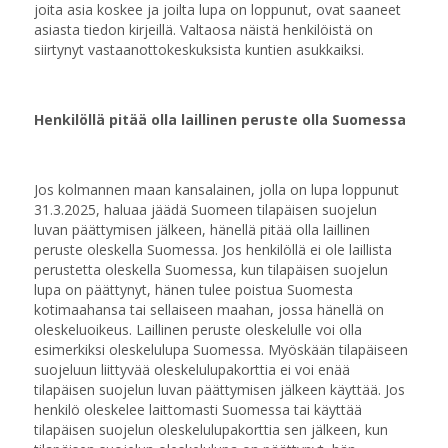
joita asia koskee ja joilta lupa on loppunut, ovat saaneet
asiasta tiedon kirjeillä. Valtaosa näistä henkilöistä on
siirtynyt vastaanottokeskuksista kuntien asukkaiksi.
Henkilöllä pitää olla laillinen peruste olla Suomessa
Jos kolmannen maan kansalainen, jolla on lupa loppunut
31.3.2025, haluaa jäädä Suomeen tilapäisen suojelun
luvan päättymisen jälkeen, hänellä pitää olla laillinen
peruste oleskella Suomessa. Jos henkilöllä ei ole laillista
perustetta oleskella Suomessa, kun tilapäisen suojelun
lupa on päättynyt, hänen tulee poistua Suomesta
kotimaahansa tai sellaiseen maahan, jossa hänellä on
oleskeluoikeus. Laillinen peruste oleskelulle voi olla
esimerkiksi oleskelulupa Suomessa. Myöskään tilapäiseen
suojeluun liittyvää oleskelulupakorttia ei voi enää
tilapäisen suojelun luvan päättymisen jälkeen käyttää. Jos
henkilö oleskelee laittomasti Suomessa tai käyttää
tilapäisen suojelun oleskelulupakorttia sen jälkeen, kun