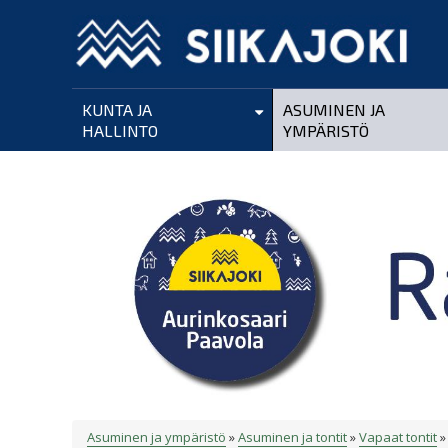
Hyppää
pääsisältöön
KUNTA JA
ASUMINEN JA
HALLINTO
YMPÄRISTÖ
Asuminen ja ympäristö
Asuminen ja tontit
Vapaat tontit
MURUPOLKU