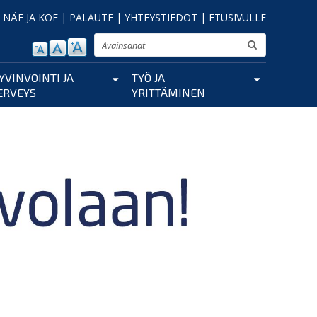
|
NÄE JA KOE
|
PALAUTE
|
YHTEYSTIEDOT
|
ETUSIVULLE
Etsi
YVINVOINTI JA
TYÖ JA
ERVEYS
YRITTÄMINEN