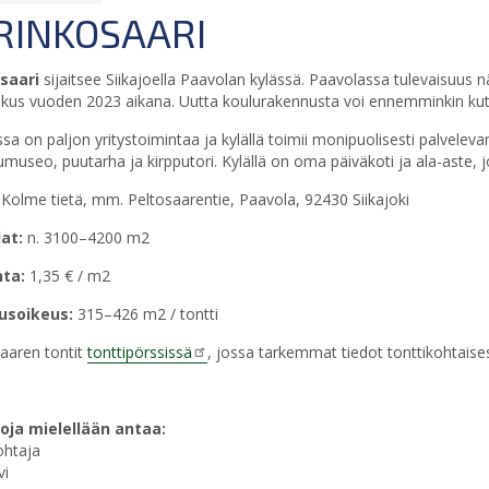
RINKOSAARI
saari
sijaitsee Siikajoella Paavolan kylässä. Paavolassa tulevaisuus n
kus vuoden 2023 aikana. Uutta koulurakennusta voi ennemminkin kut
sa on paljon yritystoimintaa ja kylällä toimii monipuolisesti palvelevan
umuseo, puutarha ja kirpputori. Kylällä on oma päiväkoti ja ala-aste, 
:
Kolme tietä, mm. Peltosaarentie, Paavola, 92430 Siikajoki
at:
n. 3100–4200 m2
nta:
1,35 € / m2
usoikeus:
315–426 m2 / tontti
aaren tontit
tonttipörssissä
, jossa tarkemmat tiedot tonttikohtaises
toja mielellään antaa:
ohtaja
vi