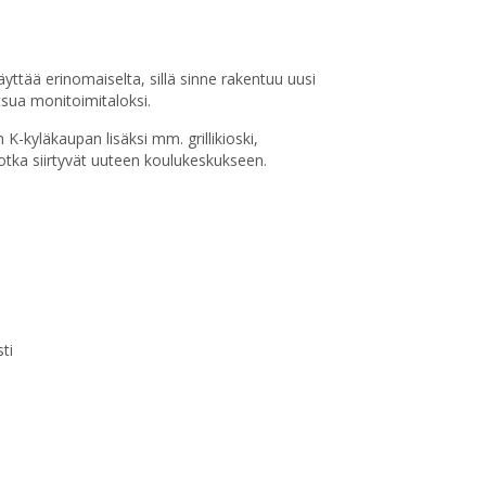
äyttää erinomaiselta, sillä sinne rakentuu uusi
sua monitoimitaloksi.
 K-kyläkaupan lisäksi mm. grillikioski,
jotka siirtyvät uuteen koulukeskukseen.
ti