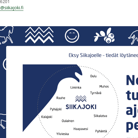
 6201
i@siikajoki.fi