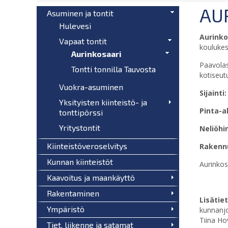
AU
Asuminen ja tontit
Hulevesi
Aurinko
Vapaat tontit
koulukes
Aurinkosaari
Paavolas
Tontti tonnilla Tauvosta
kotiseut
Vuokra-asuminen
Sijainti
Yksityisten kiinteistö- ja
Pinta-al
tonttipörssi
Yritystontit
Neliöhi
Kiinteistöveroselvitys
Rakenn
Kunnan kiinteistöt
Aurinkos
Kaavoitus ja maankäyttö
Rakentaminen
Lisätie
Ympäristö
kunnanj
Tiina Ho
Tiet, liikenne ja satamat