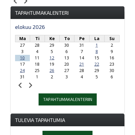
Edellinen
Seuraava
Sivutus
TAPAHTUMAKALENTERI
elokuu 2026
Ma
Ti
Ke
To
Pe
La
Su
27
28
29
30
31
1
2
3
4
5
6
7
8
9
10
11
12
13
14
15
16
17
18
19
20
21
22
23
24
25
26
27
28
29
30
31
1
2
3
4
5
6
Edellinen
Seuraava
Sivutus
TAPAHTUMAKALENTERIIN
TULEVIA TAPAHTUMIA