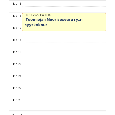
klo 15
16.11.2025 klo 16:00
klo 16
Tuomiojan Nuorisoseura ry.:n
syyskokous
klo 17
klo 18
klo 19
klo 20
klo 21
klo 22
klo 23