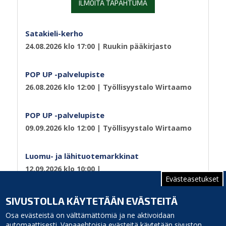
ILMOITA TAPAHTUMA
Satakieli-kerho
24.08.2026 klo 17:00
| Ruukin pääkirjasto
POP UP -palvelupiste
26.08.2026 klo 12:00
| Työllisyystalo Wirtaamo
POP UP -palvelupiste
09.09.2026 klo 12:00
| Työllisyystalo Wirtaamo
Luomu- ja lähituotemarkkinat
12.09.2026 klo 10:00
|
Evästeasetukset
Sivutus
Edellinen
‹‹
Sivu 2
Seuraava
››
SIVUSTOLLA KÄYTETÄÄN EVÄSTEITÄ
sivu
sivu
Osa evästeistä on välttämättömiä ja ne aktivoidaan
automaattisesti. Vapaaehtoisia evästeitä käytetään sivuston