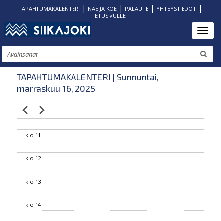
|
|
|
|
TAPAHTUMAKALENTERI
NÄE JA KOE
PALAUTE
YHTEYSTIEDOT
ETUSIVULLE
klo 06
Hyppää
Toggl
pääsisältöön
klo 07
Etsi
klo 08
TAPAHTUMAKALENTERI | Sunnuntai,
marraskuu 16, 2025
klo 09
Edellinen
Seuraava
Sivutus
klo 10
klo 11
klo 12
klo 13
klo 14