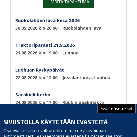
ILMOITA TAPAHTUMA
Ruokolahden lava kesä 2026
30.05.2026 klo 20:00
| Ruokolahden lava
Traktoriparaati 21.8.2026
21.08.2026 klo 19:00
| Luohua
Luohuan Ryskypäivät
22.08.2026 klo 12:00
| Jussilanranta, Luohua
Satakieli-kerho
24.08.2026 klo 17:00
| Ruukin pääkirjasto
Evästeasetukset
Sivutus
Sivu 1
Seuraava
››
SIVUSTOLLA KÄYTETÄÄN EVÄSTEITÄ
sivu
Osa evästeistä on välttämättömiä ja ne aktivoidaan
automaattisesti. Vapaaehtoisia evästeitä käytetään sivuston