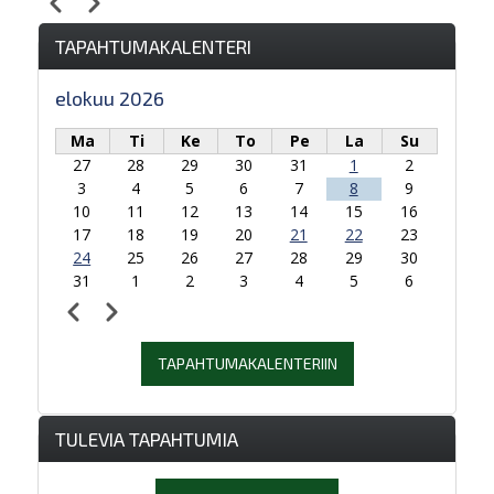
Edellinen
Seuraava
Sivutus
TAPAHTUMAKALENTERI
elokuu 2026
Ma
Ti
Ke
To
Pe
La
Su
27
28
29
30
31
1
2
3
4
5
6
7
8
9
10
11
12
13
14
15
16
17
18
19
20
21
22
23
24
25
26
27
28
29
30
31
1
2
3
4
5
6
Edellinen
Seuraava
Sivutus
TAPAHTUMAKALENTERIIN
TULEVIA TAPAHTUMIA