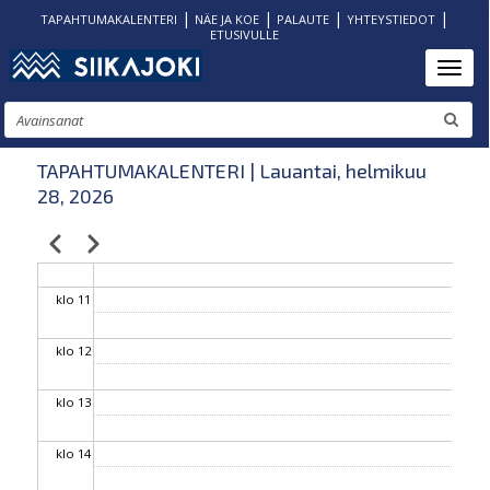
|
|
|
|
TAPAHTUMAKALENTERI
NÄE JA KOE
PALAUTE
YHTEYSTIEDOT
ETUSIVULLE
klo 06
Hyppää
Toggl
pääsisältöön
klo 07
Etsi
klo 08
TAPAHTUMAKALENTERI | Lauantai, helmikuu
28, 2026
klo 09
Edellinen
Seuraava
Sivutus
klo 10
klo 11
klo 12
klo 13
klo 14