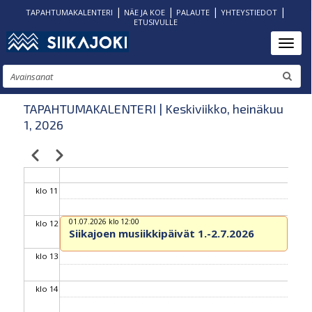
|
|
|
|
TAPAHTUMAKALENTERI
NÄE JA KOE
PALAUTE
YHTEYSTIEDOT
ETUSIVULLE
klo 06
Hyppää
Toggl
pääsisältöön
klo 07
Etsi
klo 08
TAPAHTUMAKALENTERI | Keskiviikko, heinäkuu
1, 2026
klo 09
Edellinen
Seuraava
Sivutus
klo 10
klo 11
01.07.2026 klo 12:00
klo 12
Siikajoen musiikkipäivät 1.-2.7.2026
klo 13
klo 14