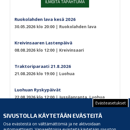
ILMOITA TAPAHTUMA
Ruokolahden lava kesä 2026
30.05.2026 klo 20:00
| Ruokolahden lava
Kreivinsaaren Lastenpäivä
08.08.2026 klo 12:00
| Kreivinsaari
Traktoriparaati 21.8.2026
21.08.2026 klo 19:00
| Luohua
Luohuan Ryskypäivät
22.08.2026 klo 12:00
| Jussilanranta, Luohua
Evästeasetukset
Sivutus
Sivu 1
Seuraava
››
SIVUSTOLLA KÄYTETÄÄN EVÄSTEITÄ
sivu
Osa evästeistä on välttämättömiä ja ne aktivoidaan
automaattisesti. Vapaaehtoisia evästeitä käytetään sivuston