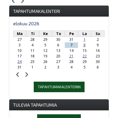
Edellinen
Seuraava
Sivutus
TAPAHTUMAKALENTERI
elokuu 2026
Ma
Ti
Ke
To
Pe
La
Su
27
28
29
30
31
1
2
3
4
5
6
7
8
9
10
11
12
13
14
15
16
17
18
19
20
21
22
23
24
25
26
27
28
29
30
31
1
2
3
4
5
6
Edellinen
Seuraava
Sivutus
TAPAHTUMAKALENTERIIN
TULEVIA TAPAHTUMIA