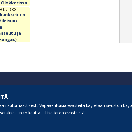
 Olokkarissa
6 klo 18:00
hankkeiden
tilaisuus
in
nseutu ja
nkangas)
ITÄ
an automaattisesti. Vapaaehtoisia evästeitä käytetään sivuston käytö
etukset-linkin kautta.
Lisätietoa evästeistä.