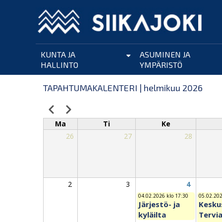
Hyppää
pääsisältöön
KUNTA JA
ASUMINEN JA
HALLINTO
YMPÄRISTÖ
TAPAHTUMAKALENTERI | helmikuu 2026
Edellinen
Seuraava
Sivutus
Ma
Ti
Ke
26
27
28
2
3
4
04.02.2026 klo 17:30
05.02.202
Järjestö- ja
Keskus
kyläilta
Tervi