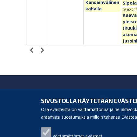
Kansainvälinen
Sipola
kahvila
26.02.202
Kaava
yleisö
(Ruuk
asema
Jussi
Edellinen
Seuraava
Sivutus
Siikajoen kunta
Virastotie 5A
SIVUSTOLLA KÄYTETÄÄN EVÄSTE
92400 Ruukki
Osa evästeistä on välttämättömiä ja ne aktivoida
puh. 040 3156 299
e-mail:
antamiasi suostumuksia milloin tahansa Evästeas
kunnanvirasto(at)siikajoki.fi
Puhelinluettelo
Välttämättömät evästeet
Laskutusosoite