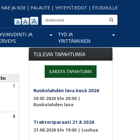
|
NÄE JA KOE
|
PALAUTE
|
YHTEYSTIEDOT
|
ETUSIVULLE
Etsi
YVINVOINTI JA
TYÖ JA
ERVEYS
YRITTÄMINEN
TULEVIA TAPAHTUMIA
ILMOITA TAPAHTUMA
Su
1
Ruokolahden lava kesä 2026
30.05.2026 klo 20:00
|
Ruokolahden lava
8
Traktoriparaati 21.8.2026
21.08.2026 klo 19:00
| Luohua