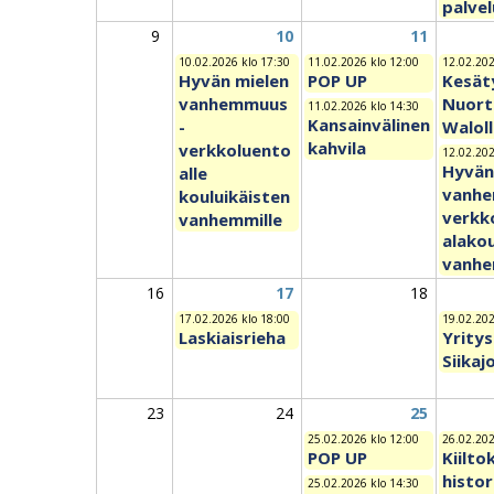
palve
9
10
11
10.02.2026 klo 17:30
11.02.2026 klo 12:00
12.02.202
Hyvän mielen
POP UP
Kesät
vanhemmuus
Nuort
11.02.2026 klo 14:30
Kansainvälinen
-
Walol
kahvila
verkkoluento
12.02.202
Hyvän
alle
vanhe
kouluikäisten
verkk
vanhemmille
alakou
vanhe
16
17
18
17.02.2026 klo 18:00
19.02.202
Laskiaisrieha
Yritys
Siikaj
23
24
25
25.02.2026 klo 12:00
26.02.202
POP UP
Kiilto
histor
25.02.2026 klo 14:30