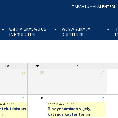
TAPAHTUMAKALENTERI
VARHAISKASVATUS
VAPAA-AIKA JA
H
JA KOULUTUS
KULTTUURI
T
To
Pe
La
29
30
31
5
6
7
6 klo 18:00
07.02.2026 klo 10:00
telutilaisuus
Biodynaaminen viljely,
an
katsaus käytäntöihin