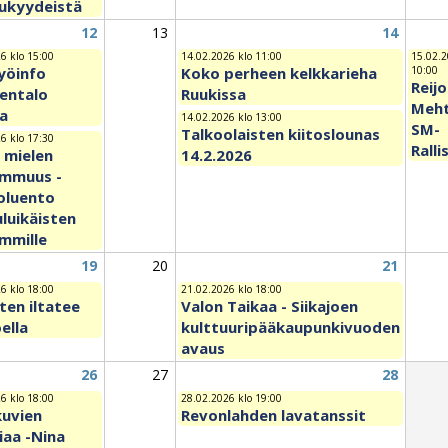
lukyydeistä
12
13
14
6 klo 15:00
14.02.2026 klo 11:00
15.02.2
yöinfo
Koko perheen kelkkarieha
10:00
Reijo
entalo
Ruukissa
Meht
la
14.02.2026 klo 13:00
SM-
Talkoolaisten kiitoslounas
6 klo 17:30
Ralli
 mielen
14.2.2026
mmuus -
oluento
luikäisten
mmille
19
20
21
6 klo 18:00
21.02.2026 klo 18:00
ten iltatee
Valon Taikaa - Siikajoen
oella
kulttuuripääkaupunkivuoden
avaus
26
27
28
6 klo 18:00
28.02.2026 klo 19:00
kuvien
Revonlahden lavatanssit
iaa -Nina