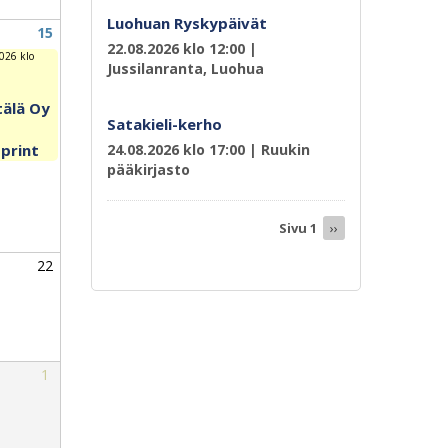
Luohuan Ryskypäivät
15
22.08.2026 klo 12:00
|
026 klo
Jussilanranta, Luohua
älä Oy
Satakieli-kerho
sprint
24.08.2026 klo 17:00
| Ruukin
pääkirjasto
Sivutus
Sivu 1
Seuraava
››
sivu
22
1